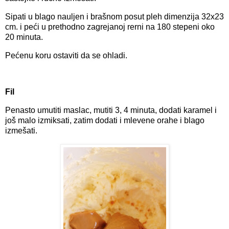
Sipati u blago nauljen i brašnom posut pleh dimenzija 32x23
cm. i peći u prethodno zagrejanoj rerni na 180 stepeni oko
20 minuta.
Pećenu koru ostaviti da se ohladi.
Fil
Penasto umutiti maslac, mutiti 3, 4 minuta, dodati karamel i
još malo izmiksati, zatim dodati i mlevene orahe i blago
izmešati.