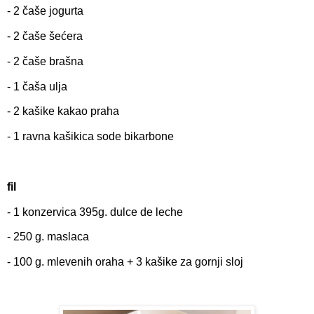
- 2 čaše jogurta
- 2 čaše šećera
- 2 čaše brašna
- 1 čaša ulja
- 2 kašike kakao praha
- 1 ravna kašikica sode bikarbone
fil
- 1 konzervica 395g. dulce de leche
- 250 g. maslaca
- 100 g. mlevenih oraha + 3 kašike za gornji sloj