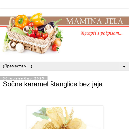
▼
30 новембар 2023
Sočne karamel štanglice bez jaja