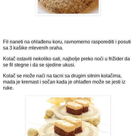
Fil naneti na ohlađenu koru, ravnomerno rasporediti i posuti
sa 3 kašike mlevenih oraha.
Kolač ostaviti nekoliko sati, najbolje preko noći u frižider da
se fil stegne i da se sjedine ukusi.
Kolač se može naći na tacni sa drugim sitnim kolačima,
mada je kremast i sočan kada je ohlađen može se jesti iz
ruke.