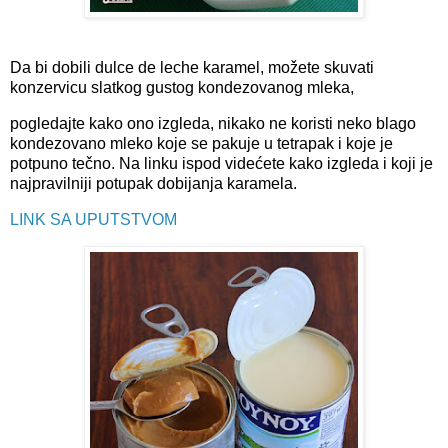
Da bi dobili dulce de leche karamel, možete skuvati
konzervicu slatkog gustog kondezovanog mleka,
pogledajte kako ono izgleda, nikako ne koristi neko blago
kondezovano mleko koje se pakuje u tetrapak i koje je
potpuno tečno. Na linku ispod videćete kako izgleda i koji je
najpravilniji potupak dobijanja karamela.
LINK SA UPUTSTVOM