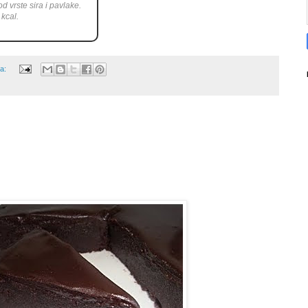
d vrste sira i pavlake.
kcal.
ра: