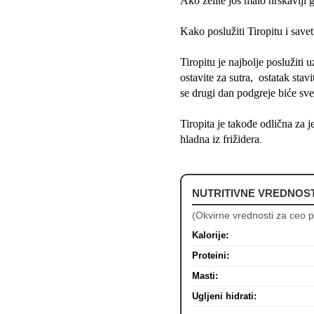
Ako želite još malo hrskaviji 
Kako poslužiti Tiropitu i save
Tiropitu je najbolje poslužiti 
ostavite za sutra, ostatak stavi
se drugi dan podgreje biće sve
Tiropita je takođe odlična za 
hladna iz frižidera
.
NUTRITIVNE VREDNOST
(Okvirne vrednosti za ceo p
Kalorije:
Proteini:
Masti:
Ugljeni hidrati: