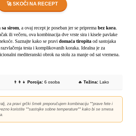
🚀 SKOČI NA RECEPT
a sa sirom
, a ovaj recept je poseban jer se priprema
bez kora
.
učak ili večeru, ova kombinacija dve vrste sira i kisele pavlake
mekoće. Saznajte kako se pravi
domaća tiropita
od sastojaka
 razvlačenja testa i komplikovanih koraka. Idealna je za
dicionalni mediteranski obrok na stolu za manje od sat vremena.
👨‍👩‍👧
Porcija:
6 osoba
🔥
Težina:
Lako
lj, za pravi grčki šmek preporučujem kombinaciju **prave fete i
vezno koristite **sastojke sobne temperature** kako bi se smesa
a.