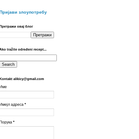
Пријави злоупотребу
Претражи овај блог
Ako tražite određeni recept...
Kontakt alikicy@gmail.com
Име
Имејл адреса
*
Порука
*