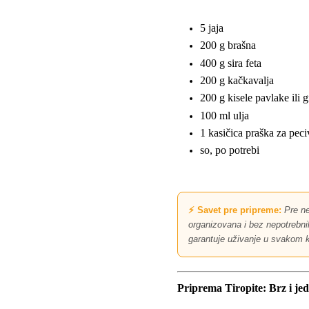
5 jaja
200 g brašna
400 g sira feta
200 g kačkavalja
200 g kisele pavlake ili 
100 ml ulja
1 kasičica praška za peci
so, po potrebi
⚡ Savet pre pripreme:
Pre ne
organizovana i bez nepotrebnih 
garantuje uživanje u svakom k
Priprema Tiropite: Brz i j