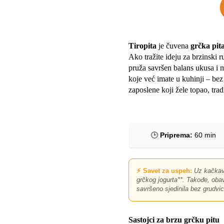
Tiropita
je čuvena
grčka pit
Ako tražite ideju za brzinski r
pruža savršen balans ukusa i 
koje već imate u kuhinji – bez
zaposlene koji žele topao, tra
🕒
Priprema:
60 min
⚡ Savet za uspeh:
Uz kačkava
grčkog jogurta**. Takođe, oba
savršeno sjedinila bez grudvic
Sastojci za brzu grčku pitu