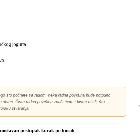
grčkog jogurta
vo
go što počnete sa radom, neka radna površina bude potpuno
stvari. Čista radna površina znači čiste i bistre misli, što
oraku stvaranja.
ednostavan postupak korak po korak