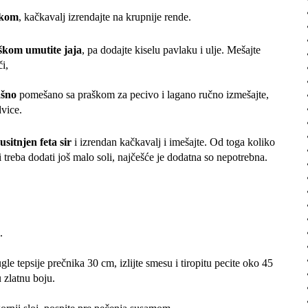
uškom
, kačkavalj izrendajte na krupnije rende.
uškom umutite jaja
, pa dodajte kiselu pavlaku i ulje. Mešajte
i,
ašno
pomešano sa praškom za pecivo i lagano ručno izmešajte,
vice.
sitnjen feta sir
i izrendan kačkavalj i imešajte. Od toga koliko
a li treba dodati još malo soli, najčešće je dodatna so nepotrebna.
i.
le tepsije prečnika 30 cm, izlijte smesu i tiropitu pecite oko 45
 zlatnu boju.