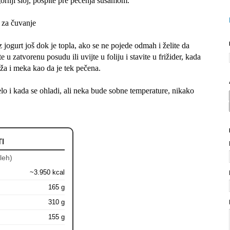
gornji sloj, pospite pre pečenja susamom.
t za čuvanje
uz jogurt još dok je topla, ako se ne pojede odmah i želite da
te u zatvorenu posudu ili uvijte u foliju i stavite u frižider, kada
ža i meka kao da je tek pečena.
jelo i kada se ohladi, ali neka bude sobne temperature, nikako
I
leh)
~3.950 kcal
165 g
310 g
155 g