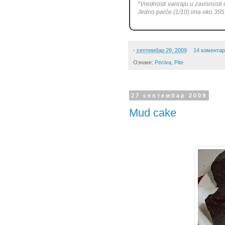
*Vrednosti variraju u zavisnosti o
Jedno parče (1/10) ima oko 395 
-
септембар 29, 2009
14 комента
Ознаке:
Peciva
,
Pite
27 септембар 2009
Mud cake