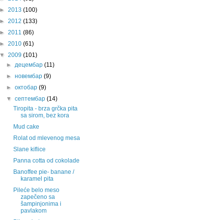
►
2013
(100)
►
2012
(133)
►
2011
(86)
►
2010
(61)
▼
2009
(101)
►
децембар
(11)
►
новембар
(9)
►
октобар
(9)
▼
септембар
(14)
Tiropita - brza grčka pita
sa sirom, bez kora
Mud cake
Rolat od mlevenog mesa
Slane kiflice
Panna cotta od cokolade
Banoffee pie- banane /
karamel pita
Pileće belo meso
zapečeno sa
šampinjonima i
pavlakom