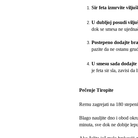
Sir feta izmrvite vilj
U dubljoj posudi vilj
dok se smesa ne ujednač
Postepeno dodajte br
pazite da ne ostanu grud
U smesu sada dodajte u
je feta sir sla, zavisi d
Pečenje Tiropite
Rernu zagrejati na 180 stepen
Blago nauljite dno i obod okrug
minuta, sve dok ne dobije lepu