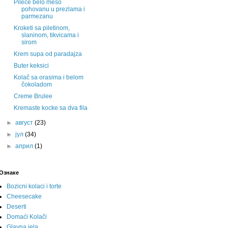
Pilece belo meso
pohovanu u prezlama i
parmezanu
Kroketi sa piletinom,
slaninom, tikvicama i
sirom
Krem supa od paradajza
Buter keksici
Kolač sa orasima i belom
čokoladom
Creme Brulee
Kremaste kocke sa dva fila
►
август
(23)
►
јул
(34)
►
април
(1)
Ознаке
Bozicni kolaci i torte
Cheesecake
Deserti
Domaći Kolači
Glavna jela