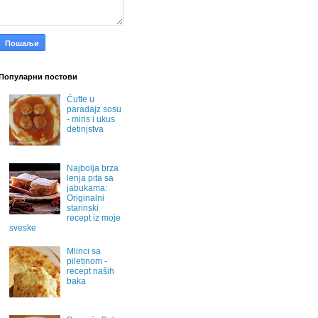
Популарни постови
Ćufte u
paradajz sosu
- miris i ukus
detinjstva
Najbolja brza
lenja pita sa
jabukama:
Originalni
starinski
recept iz moje
sveske
Mlinci sa
piletinom -
recept naših
baka