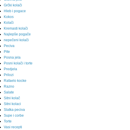
Grčki kolači
Hleb i pogace
Kokos
Kolači
Kremasti kolači
Najlepše pogače
nepečeni kolači
Peciva
Pite
Posna jela
Posni kolači i torte
Predjela
Prilozi
Rafaelo kocke
Razno
Salate
Sitni kolač
Sitni kolaci
Slatka peciva
Supe i corbe
Torte
Vasi recepti