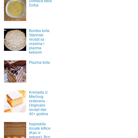
Domaća Bela
čorba
Bomba torta:
Starinski
recept sa
orasima i
plazma
keksom
Plazma torta
Krempita iz
Mlečnog
restorana -
Originalni
recept star
40+ godina
Najmekše
lisnate kiflice
(Kao iz
pekare): Brzi