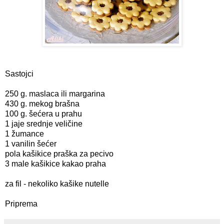
Sastojci
250 g. maslaca ili margarina
430 g. mekog brašna
100 g. šećera u prahu
1 jaje srednje veličine
1 žumance
1 vanilin šećer
pola kašikice praška za pecivo
3 male kašikice kakao praha
za fil - nekoliko kašike nutelle
Priprema