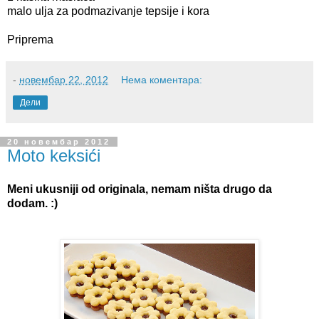
malo ulja za podmazivanje tepsije i kora
Priprema
-
новембар 22, 2012
Нема коментара:
Дели
20 новембар 2012
Moto keksići
Meni ukusniji od originala, nemam ništa drugo da
dodam. :)