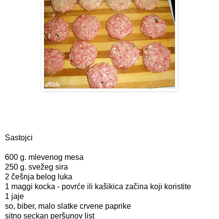
Sastojci
600 g. mlevenog mesa
250 g. svežeg sira
2 češnja belog luka
1 maggi kocka - povrće ili kašikica začina koji koristite
1 jaje
so, biber, malo slatke crvene paprike
sitno seckan peršunov list