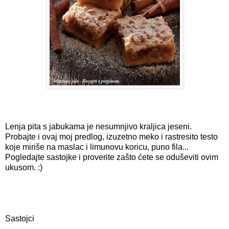
Lenja pita s jabukama je nesumnjivo kraljica jeseni.
Probajte i ovaj moj predlog, izuzetno meko i rastresito testo
koje miriše na maslac i limunovu koricu, puno fila...
Pogledajte sastojke i proverite zašto ćete se oduševiti ovim
ukusom. :)
Sastojci