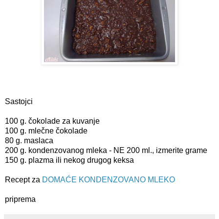
Sastojci
100 g. čokolade za kuvanje
100 g. mlečne čokolade
80 g. maslaca
200 g. kondenzovanog mleka - NE 200 ml., izmerite grame
150 g. plazma ili nekog drugog keksa
Recept za
DOMAĆE KONDENZOVANO MLEKO
priprema