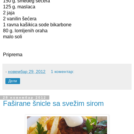
150 g. smeđeg šećera
125 g. maslaca
2 jaja
2 vanilin šećera
1 ravna kašikica sode bikarbone
80 g. lomljenih oraha
malo soli
Priprema
-
новембар 29, 2012
1 коментар:
Дели
28 новембар 2012
Faširane šnicle sa svežim sirom