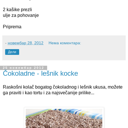
2 kašike prezli
ulje za pohovanje
Priprema
-
новембар 28, 2012
Нема коментара:
Дели
25 новембар 2012
Čokoladne - lešnik kocke
Raskošni kolač bogatog čokoladnog i lešnik ukusa, možete
ga praviti i kao tortu i za najsvečanije prilike...