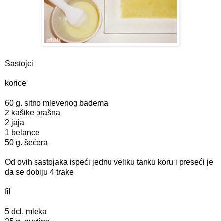
Sastojci
korice
60 g. sitno mlevenog badema
2 kašike brašna
2 jaja
1 belance
50 g. šećera
Od ovih sastojaka ispeći jednu veliku tanku koru i preseći je
da se dobiju 4 trake
fil
5 dcl. mleka