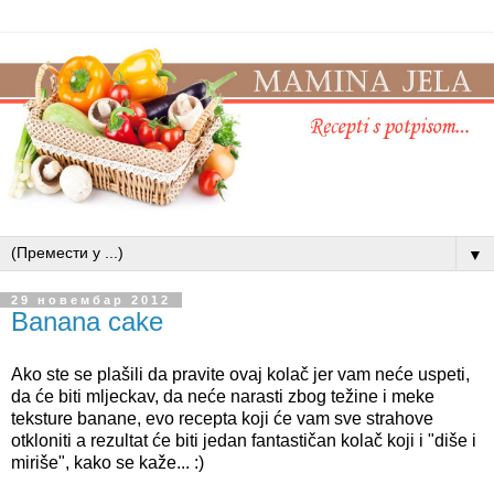
▼
29 новембар 2012
Banana cake
Ako ste se plašili da pravite ovaj kolač jer vam neće uspeti,
da će biti mljeckav, da neće narasti zbog težine i meke
teksture banane, evo recepta koji će vam sve strahove
otkloniti a rezultat će biti jedan fantastičan kolač koji i "diše i
miriše", kako se kaže... :)