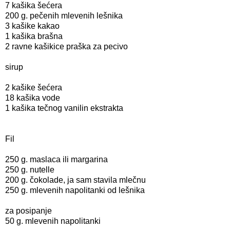
7 kašika šećera
200 g. pečenih mlevenih lešnika
3 kašike kakao
1 kašika brašna
2 ravne kašikice praška za pecivo
sirup
2 kašike šećera
18 kašika vode
1 kašika tečnog vanilin ekstrakta
Fil
250 g. maslaca ili margarina
250 g. nutelle
200 g. čokolade, ja sam stavila mlečnu
250 g. mlevenih napolitanki od lešnika
za posipanje
50 g. mlevenih napolitanki