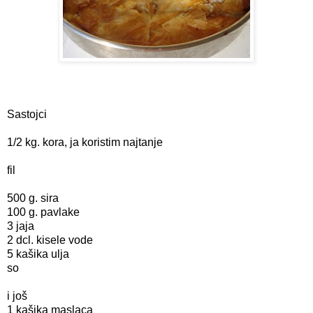
Sastojci
1/2 kg. kora, ja koristim najtanje
fil
500 g. sira
100 g. pavlake
3 jaja
2 dcl. kisele vode
5 kašika ulja
so
i još
1 kašika maslaca