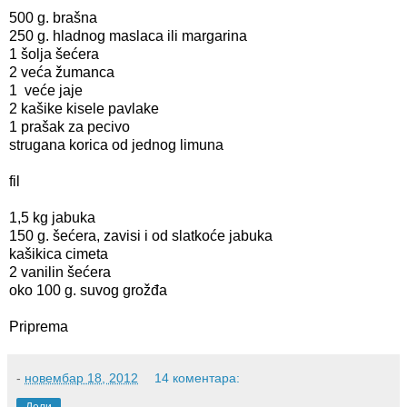
500 g. brašna
250 g. hladnog maslaca ili margarina
1 šolja šećera
2 veća žumanca
1 veće jaje
2 kašike kisele pavlake
1 prašak za pecivo
strugana korica od jednog limuna
fil
1,5 kg jabuka
150 g. šećera, zavisi i od slatkoće jabuka
kašikica cimeta
2 vanilin šećera
oko 100 g. suvog grožđa
Priprema
-
новембар 18, 2012
14 коментара: