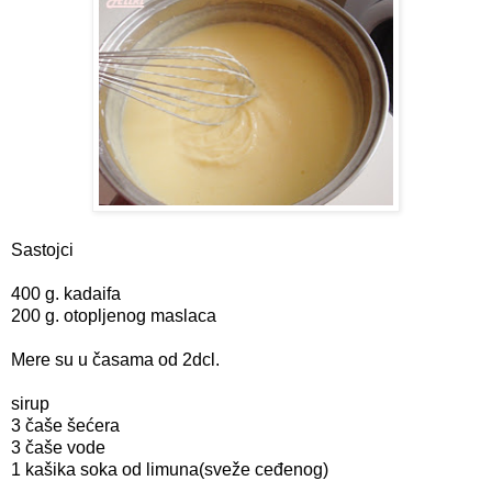
Sastojci
400 g. kadaifa
200 g. otopljenog maslaca
Mere su u časama od 2dcl.
sirup
3 čaše šećera
3 čaše vode
1 kašika soka od limuna(sveže ceđenog)