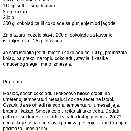
110 g. self-raising brasna
25 g. kakao
2 jaja
200 g. cokoladica ili cokolade sa punjenjem od jagode
Za glazuru mozete staviti 200 g, cokolade za kuvanje
istopljenu sa 125 g. maslaca.
Ja sam istopila jednu mlecnu cokoladu od 100 g, premazala
kolac, pa preko, na toplu cokoladu, stavila 4 kasike
umucenog slaga i malo izmesala.
Priprema
Maslac, secer, cokoladu i kokosovo mleko otopiti na
umerenoj temperaturi mesajuci dok se secer ne istopi.
Ostaviti da se ohladi na sobnu temperaturu, umesati jaja,
brasna i kakao. Smesa ce biti retka ali tako treba. Dodati
pola od iseckane cokolade i sipati u kalup precnika 20-22
cm na koji ste na dno stavili papir za pecenje a obod kalupa
podmazali maslacem.