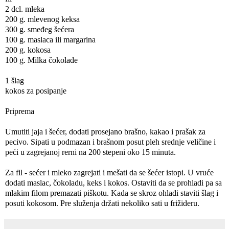
2 dcl. mleka
200 g. mlevenog keksa
300 g. smeđeg šećera
100 g. maslaca ili margarina
200 g. kokosa
100 g. Milka čokolade
1 šlag
kokos za posipanje
Priprema
Umutiti jaja i šećer, dodati prosejano brašno, kakao i prašak za
pecivo. Sipati u podmazan i brašnom posut pleh srednje veličine i
peći u zagrejanoj rerni na 200 stepeni oko 15 minuta.
Za fil - sećer i mleko zagrejati i mešati da se šećer istopi. U vruće
dodati maslac, čokoladu, keks i kokos. Ostaviti da se prohladi pa sa
mlakim filom premazati piškotu. Kada se skroz ohladi staviti šlag i
posuti kokosom. Pre služenja držati nekoliko sati u frižideru.