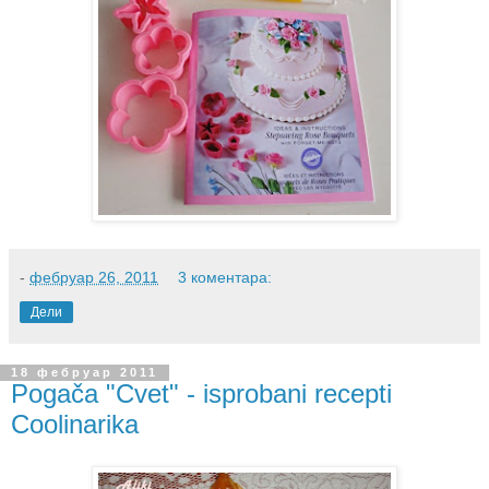
-
фебруар 26, 2011
3 коментара:
Дели
18 фебруар 2011
Pogača "Cvet" - isprobani recepti
Coolinarika