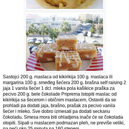
Sastojci 200 g. maslaca od kikirikija 100 g. maslaca ili
margarina 100 g. smeđeg šećera 200 g. brašna self raising 2
jaja 1 vanila šećer 1 dcl. mleka pola kašikice praška za
pecivo 200 g. bele čokolade Priprema Istopiti maslac od
kikirikija sa šecerom i običnim maslacem. Ostaviti da se
prohladi pa dodati jaja, brašno, prašak za pecivo vanila
šećer i mleko. Sve dobro izmesati pa dodati seckanu
čokoladu. Smesa mora biti ohladjena inače će se čokolada
otopiti. Sipati u maslacem podmazan pleh, ne previše veliki,
pa peći oko 25 minuta na 160 stepeni.