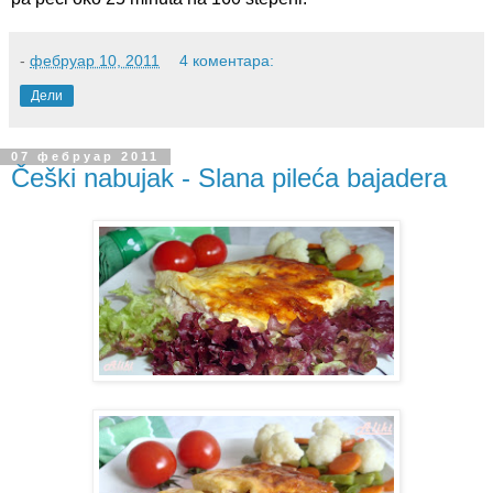
-
фебруар 10, 2011
4 коментара:
Дели
07 фебруар 2011
Češki nabujak - Slana pileća bajadera