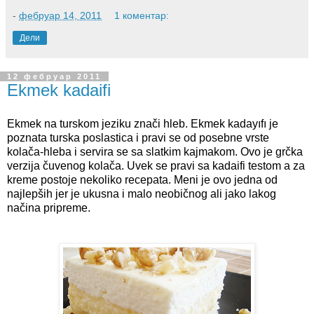
-
фебруар 14, 2011
1 коментар:
Дели
12 фебруар 2011
Ekmek kadaifi
Ekmek na turskom jeziku znači hleb. Ekmek kadayıfı je
poznata turska poslastica i pravi se od posebne vrste
kolača-hleba i servira se sa slatkim kajmakom. Ovo je grčka
verzija čuvenog kolača. Uvek se pravi sa kadaifi testom a za
kreme postoje nekoliko recepata. Meni je ovo jedna od
najlepših jer je ukusna i malo neobičnog ali jako lakog
načina pripreme.