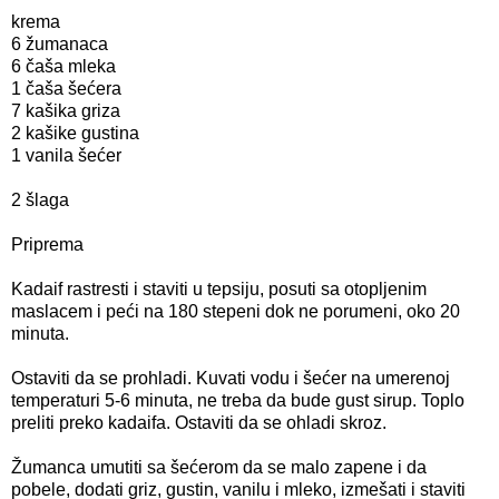
krema
6 žumanaca
6 čaša mleka
1 čaša šećera
7 kašika griza
2 kašike gustina
1 vanila šećer
2 šlaga
Priprema
Kadaif rastresti i staviti u tepsiju, posuti sa otopljenim
maslacem i peći na 180 stepeni dok ne porumeni, oko 20
minuta.
Ostaviti da se prohladi. Kuvati vodu i šećer na umerenoj
temperaturi 5-6 minuta, ne treba da bude gust sirup. Toplo
preliti preko kadaifa. Ostaviti da se ohladi skroz.
Žumanca umutiti sa šećerom da se malo zapene i da
pobele, dodati griz, gustin, vanilu i mleko, izmešati i staviti