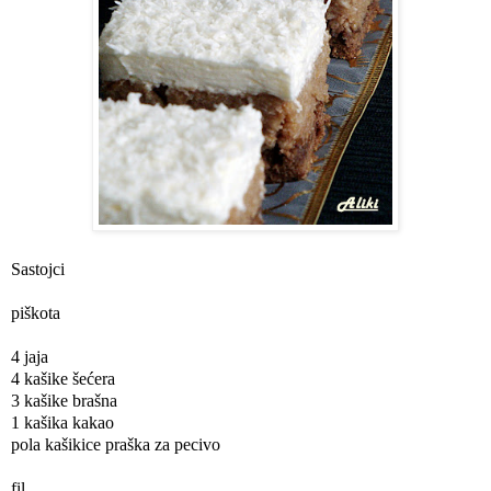
Sastojci
piškota
4 jaja
4 kašike šećera
3 kašike brašna
1 kašika kakao
pola kašikice praška za pecivo
fil