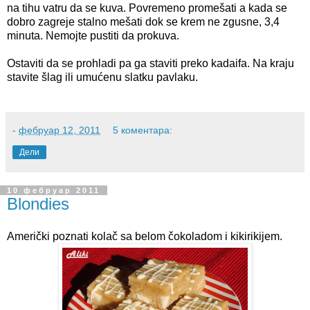
na tihu vatru da se kuva. Povremeno promešati a kada se
dobro zagreje stalno mešati dok se krem ne zgusne, 3,4
minuta. Nemojte pustiti da prokuva.
Ostaviti da se prohladi pa ga staviti preko kadaifa. Na kraju
stavite šlag ili umućenu slatku pavlaku.
-
фебруар 12, 2011
5 коментара:
Дели
10 фебруар 2011
Blondies
Američki poznati kolač sa belom čokoladom i kikirikijem.