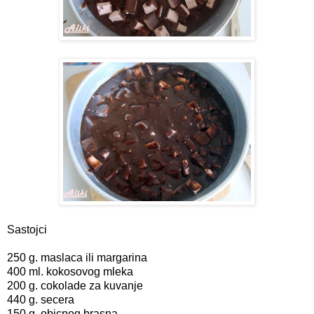
Sastojci
250 g. maslaca ili margarina
400 ml. kokosovog mleka
200 g. cokolade za kuvanje
440 g. secera
150 g. obicnog brasna