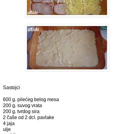
Sastojci
600 g. pilećeg belog mesa
200 g. suvog vrata
200 g. tvrdog sira
2 čaše od 2 dcl. pavlake
4 jaja
ulje