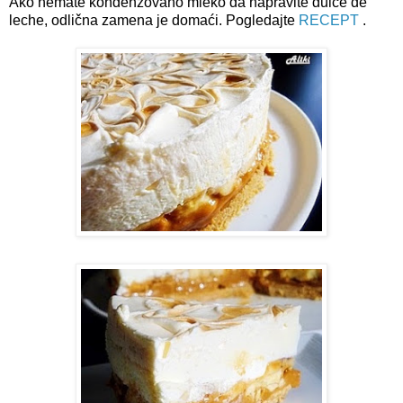
Ako nemate kondenzovano mleko da napravite dulce de
leche, odlična zamena je domaći. Pogledajte
RECEPT
.