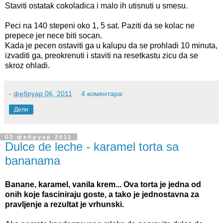
Staviti ostatak cokoladica i malo ih utisnuti u smesu.
Peci na 140 stepeni oko 1, 5 sat. Paziti da se kolac ne
prepece jer nece biti socan.
Kada je pecen ostaviti ga u kalupu da se prohladi 10 minuta,
izvaditi ga, preokrenuti i staviti na resetkastu zicu da se
skroz ohladi.
-
фебруар 06, 2011
4 коментара:
Дели
03 фебруар 2011
Dulce de leche - karamel torta sa
bananama
Banane, karamel, vanila krem... Ova torta je jedna od
onih koje fasciniraju goste, a tako je jednostavna za
pravljenje a rezultat je vrhunski.