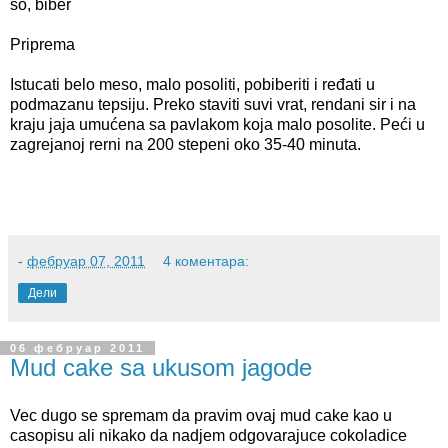
so, biber
Priprema
Istucati belo meso, malo posoliti, pobiberiti i ređati u
podmazanu tepsiju. Preko staviti suvi vrat, rendani sir i na
kraju jaja umućena sa pavlakom koja malo posolite. Peći u
zagrejanoj rerni na 200 stepeni oko 35-40 minuta.
-
фебруар 07, 2011
4 коментара:
Дели
06 фебруар 2011
Mud cake sa ukusom jagode
Vec dugo se spremam da pravim ovaj mud cake kao u
casopisu ali nikako da nadjem odgovarajuce cokoladice