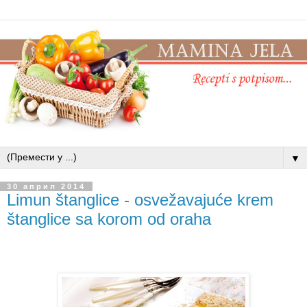
▼
30 април 2014
Limun štanglice - osvežavajuće krem
štanglice sa korom od oraha