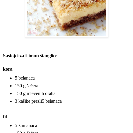
Sastojci za Limun štanglice
kora
5 belanaca
150 g šećera
150 g mlevenih oraha
3 kašike prezli5 belanaca
fil
5 žumanaca