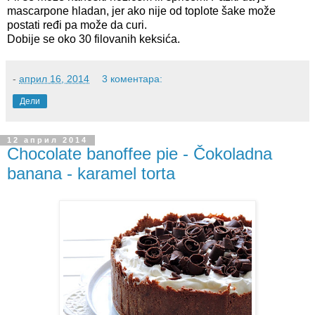
mascarpone hladan, jer ako nije od toplote šake može
postati ređi pa može da curi.
Dobije se oko 30 filovanih keksića.
-
април 16, 2014
3 коментара:
Дели
12 април 2014
Chocolate banoffee pie - Čokoladna
banana - karamel torta