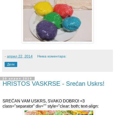
-
април 22, 2014
Нема коментара:
Дели
20 април 2014
HRISTOS VASKRSE - Srećan Uskrs!
SREĆAN VAM USKRS, SVAKO DOBRO! <3
class="separator" div="" style="clear: both; text-align: