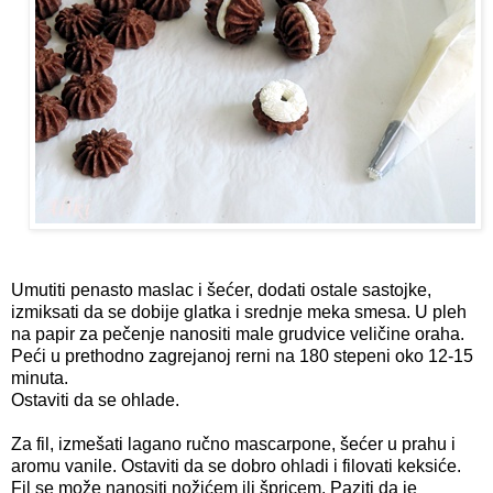
Umutiti penasto maslac i šećer, dodati ostale sastojke,
izmiksati da se dobije glatka i srednje meka smesa. U pleh
na papir za pečenje nanositi male grudvice veličine oraha.
Peći u prethodno zagrejanoj rerni na 180 stepeni oko 12-15
minuta.
Ostaviti da se ohlade.
Za fil, izmešati lagano ručno mascarpone, šećer u prahu i
aromu vanile. Ostaviti da se dobro ohladi i filovati keksiće.
Fil se može nanositi nožićem ili špricem. Paziti da je