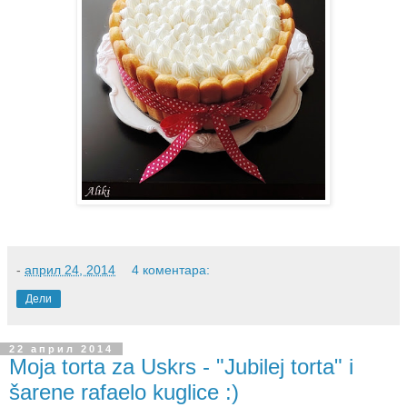
-
април 24, 2014
4 коментара:
Дели
22 април 2014
Moja torta za Uskrs - "Jubilej torta" i
šarene rafaelo kuglice :)