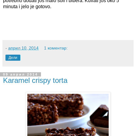
potrebno dodati još malo soli i bibera. Kuvati još oko 5
minuta i jelo je gotovo.
-
април 10, 2014
1 коментар:
Дели
09 април 2014
Karamel crispy torta