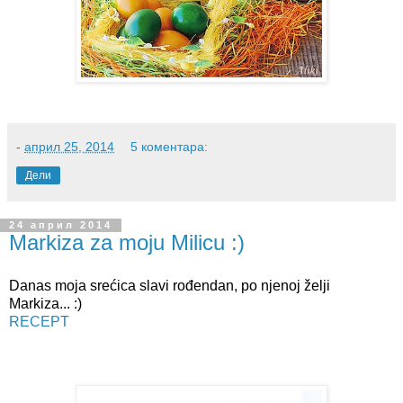
-
април 25, 2014
5 коментара:
Дели
24 април 2014
Markiza za moju Milicu :)
Danas moja srećica slavi rođendan, po njenoj želji
Markiza... :)
RECEPT