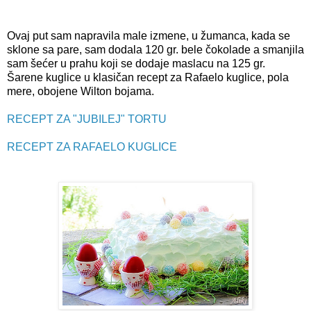
Ovaj put sam napravila male izmene, u žumanca, kada se
sklone sa pare, sam dodala 120 gr. bele čokolade a smanjila
sam šećer u prahu koji se dodaje maslacu na 125 gr.
Šarene kuglice u klasičan recept za Rafaelo kuglice, pola
mere, obojene Wilton bojama.
RECEPT ZA "JUBILEJ" TORTU
RECEPT ZA RAFAELO KUGLICE