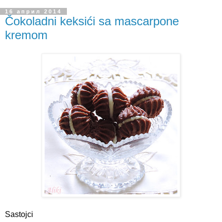
16 април 2014
Čokoladni keksići sa mascarpone
kremom
Sastojci