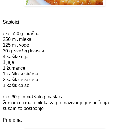
Sastojci
oko 550 g. brašna
250 ml. mleka
125 ml. vode
30 g. svežeg kvasca
4 kašike ulja
1 jaje
1 žumance
1 kašikica sirćeta
2 kašikice šećera
1 kašikica soli
oko 60 g. omekšalog maslaca
žumance i malo mleka za premazivanje pre pečenja
susam za posipanje
Priprema