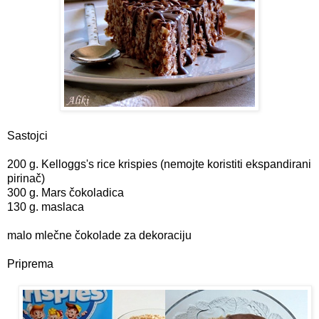
Sastojci
200 g. Kelloggs's rice krispies (nemojte koristiti ekspandirani
pirinač)
300 g. Mars čokoladica
130 g. maslaca
malo mlečne čokolade za dekoraciju
Priprema