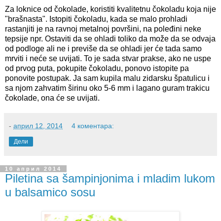
Za loknice od čokolade, koristiti kvalitetnu čokoladu koja nije
"brašnasta". Istopiti čokoladu, kada se malo prohladi
rastanjiti je na ravnoj metalnoj površini, na poleđini neke
tepsije npr. Ostaviti da se ohladi toliko da može da se odvaja
od podloge ali ne i previše da se ohladi jer će tada samo
mrviti i neće se uvijati. To je sada stvar prakse, ako ne uspe
od prvog puta, pokupite čokoladu, ponovo istopite pa
ponovite postupak. Ja sam kupila malu zidarsku špatulicu i
sa njom zahvatim širinu oko 5-6 mm i lagano guram trakicu
čokolade, ona će se uvijati.
-
април 12, 2014
4 коментара:
Дели
10 април 2014
Piletina sa šampinjonima i mladim lukom
u balsamico sosu