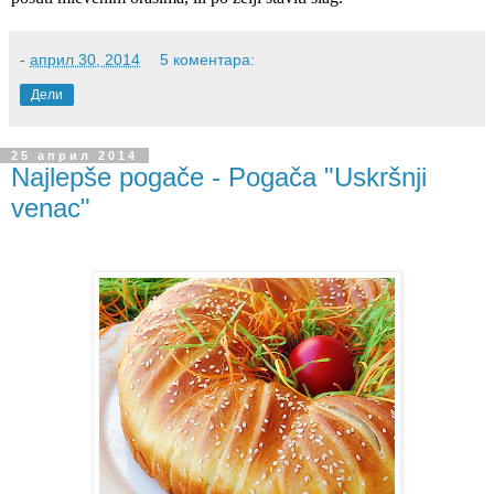
-
април 30, 2014
5 коментара:
Дели
25 април 2014
Najlepše pogače - Pogača "Uskršnji
venac"