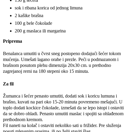
150 g šećera
sok i ribana korica od jednog limuna
2 kašike brašna
100 g bele čokolade
200 g maslaca ili margarina
Priprema
Benalanca umutiti u čvrst sneg postopeno dodajući šećer tokom
mućenja. Umešati lagano orahe i prezle. Peći u podmazanom i
brašnom posutom plehu dimenzija 20x30 cm. u prethodno
zagrejanoj rerni na 180 stepeni oko 15 minuta.
Za fil
Žumanca i šećer penasto umutiti, dodati sok i koricu lumuna i
brašno, kuvati na pari oko 15-20 minuta povremeno mešajući. U
toplo dodati kockice čokolade, izmešati da se lepo istopi i ostaviti
da se dobro ohladi. Penasto umutiti maslac i spojiti sa ohlađenom
prethodnom kremom.
Fil naneti na kolač i ostaviti nekoliko sati u frižider. Pre služenja
posuti mlevenim orasima, ili po želji staviti šlag.