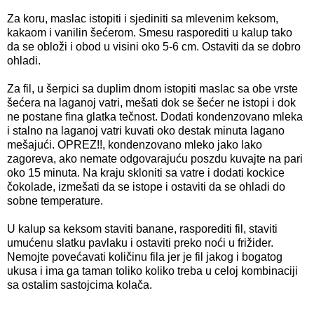
Za koru, maslac istopiti i sjediniti sa mlevenim keksom,
kakaom i vanilin šećerom. Smesu rasporediti u kalup tako
da se obloži i obod u visini oko 5-6 cm. Ostaviti da se dobro
ohladi.
Za fil, u šerpici sa duplim dnom istopiti maslac sa obe vrste
šećera na laganoj vatri, mešati dok se šećer ne istopi i dok
ne postane fina glatka tečnost. Dodati kondenzovano mleka
i stalno na laganoj vatri kuvati oko destak minuta lagano
mešajući. OPREZ!!, kondenzovano mleko jako lako
zagoreva, ako nemate odgovarajuću poszdu kuvajte na pari
oko 15 minuta. Na kraju skloniti sa vatre i dodati kockice
čokolade, izmešati da se istope i ostaviti da se ohladi do
sobne temperature.
U kalup sa keksom staviti banane, rasporediti fil, staviti
umućenu slatku pavlaku i ostaviti preko noći u frižider.
Nemojte povećavati količinu fila jer je fil jakog i bogatog
ukusa i ima ga taman toliko koliko treba u celoj kombinaciji
sa ostalim sastojcima kolača.