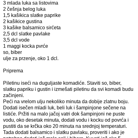
3 mlada luka sa listovima
2 češnja belog luka
1,5 kašikica slatke paprike
2 kašikice gustina
3 kašike balsamico sirćeta
2,5 dcl slatke pavlake
3,5 dcl vode
1 maggi kocka pvrće
so, biber
ulje za przenje, oko 1 dcl.
Priprema
Piletinu iseći na duguljaste komadiće. Staviti so, biber,
slatku papriku i gustin i izmešati piletinu da svi komadi budu
začinjeni.
Peći na vrelom ulju nekoliko minuta da dobije zlatnu boju.
Dodati isečen mladi luk, beli luk i šampinjone sečene na
listiće. Pržiti na malo jačoj vatri dok šampinjoni ne puste
vodu, oko desetak minuta, dodati vodu i kocku od povrća i
pustiti da se krčka oko 20 minuta na srednjoj temperaturi.
Tada dodati balsamico i slatku pavlaku, proveriti i ako je