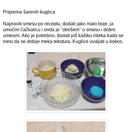
Priprema šarenih kuglica
Napraviti smesu po receptu, dodati jako malo boje, ja
umočim čačkalicu i onda je "obrišem" o smesu i dobro
umesim. Ako je potrebno, dodati još kašiku mleka kada se
mesi da se dobije meka tekstura. Kuglice uvaljati u kokos.