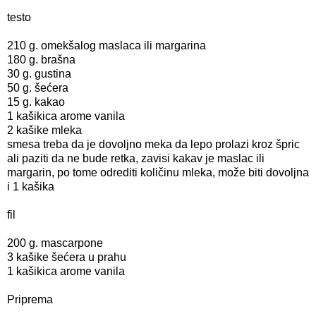
testo
210 g. omekšalog maslaca ili margarina
180 g. brašna
30 g. gustina
50 g. šećera
15 g. kakao
1 kašikica arome vanila
2 kašike mleka
smesa treba da je dovoljno meka da lepo prolazi kroz špric
ali paziti da ne bude retka, zavisi kakav je maslac ili
margarin, po tome odrediti količinu mleka, može biti dovoljna
i 1 kašika
fil
200 g. mascarpone
3 kašike šećera u prahu
1 kašikica arome vanila
Priprema