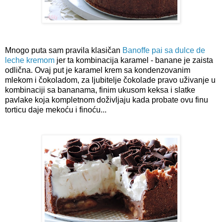
Mnogo puta sam pravila klasičan
Banoffe pai sa dulce de
leche kremom
jer ta kombinacija karamel - banane je zaista
odlična. Ovaj put je karamel krem sa kondenzovanim
mlekom i čokoladom, za ljubitelje čokolade pravo uživanje u
kombinaciji sa bananama, finim ukusom keksa i slatke
pavlake koja kompletnom doživljaju kada probate ovu finu
torticu daje mekoću i finoću...