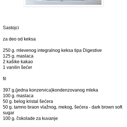
Sastojci
za deo od keksa
250 g. mlevenog integralnog keksa tipa Digestive
125 g. maslaca
2 kašike kakao
1 vanilin šećer
fil
397 g.(jedna konzervica)kondenzovanog mleka
100 g. maslaca
50 g. belog kristal šećera
50 g. tamno braon vlažnog, mekog, šećera - dark brown soft
sugar
100 g. čokolade za kuvanje