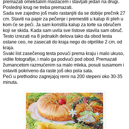
premazati omekšalim maslacem i stavljati jedan na drugi.
Poslednji krug ne treba premazati.
Sada sve zajedno još malo rastanjiti da se dobije prečnik 27
cm. Staviti na papir za pečenje i premestiti u kalup ili pleh u
kom će se peći. Ja sam koristila kalup za torte sa obručem
koji se skida. Kada sam uvila sve listove stavila sam obruč.
Testo izrezati na 8 jednakih delova tako da obod testa
ostane ceo, ne zasecati do kraja nego do otprilike 2 cm. od
kraja.
Svaki list zasečenog testa povući prema kraju i malo ukuso,
vidite fotografije, i malo ga podvući pod obod. Premazati
žumancetom razmućenim sa malo mleka, posuti susamom i
ostaviti pokriveno da raste još oko pola sata.
Peći u prethodno zagrejajoj rerni na 200 stepeni oko 30-35
minuta.