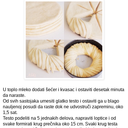
U toplo mleko dodati šećer i kvasac i ostaviti desetak minuta
da naraste.
Od svih sastojaka umesiti glatko testo i ostaviti ga u blago
nauljenoj posudi da raste dok ne udvostruči zapreminu, oko
1,5 sat.
Testo podeliti na 5 jednakih delova, napraviti loptice i od
svake formirati krug prečnika oko 15 cm. Svaki krug testa