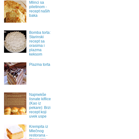
Mlinci sa
piletinom -
recept naših
baka
Bomba torta:
Starinski
recept sa
orasima i
plazma
keksom
Plazma torta
Najmekše
lisnate kiflice
(Kao iz
pekare): Brzi
recept koji
uvek uspe
Krempita iz
Mlečnog
restorana -