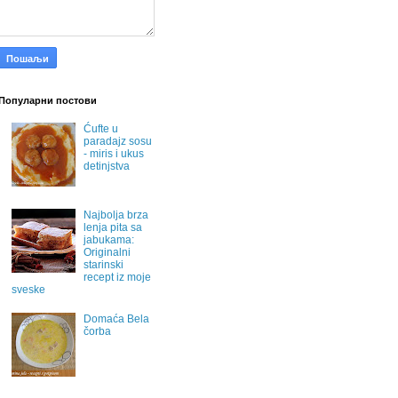
Популарни постови
Ćufte u
paradajz sosu
- miris i ukus
detinjstva
Najbolja brza
lenja pita sa
jabukama:
Originalni
starinski
recept iz moje
sveske
Domaća Bela
čorba