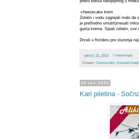
preko keksa natopljenog u mleku i
-cheesecake krem
Zelatin i vodu zagrejati malo da s
je prethodno umutiti)mesati miks
gusta krema. Sipati zelatin, sve
Drzati u frizideru pre sluzenja na
-
август 16, 2010
7 коментара:
Ознаке:
Cheesecake
,
Kremasti kolač
29 јул 2010
Kari piletina - Sočna