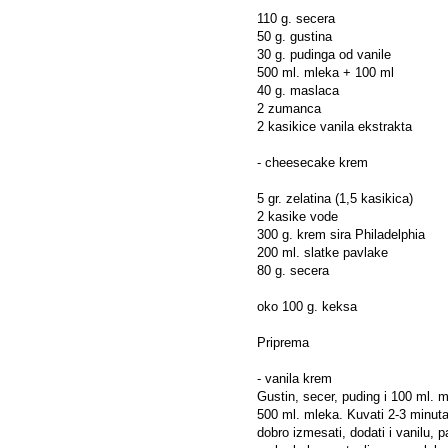
110 g. secera
50 g. gustina
30 g. pudinga od vanile
500 ml. mleka + 100 ml
40 g. maslaca
2 zumanca
2 kasikice vanila ekstrakta
- cheesecake krem
5 gr. zelatina (1,5 kasikica)
2 kasike vode
300 g. krem sira Philadelphia
200 ml. slatke pavlake
80 g. secera
oko 100 g. keksa
Priprema
- vanila krem
Gustin, secer, puding i 100 ml. 
500 ml. mleka. Kuvati 2-3 minuta
dobro izmesati, dodati i vanilu, 