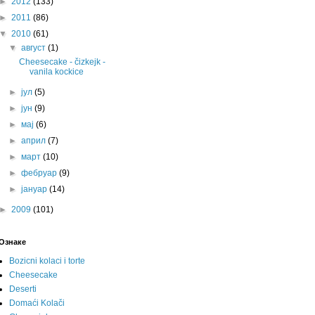
►
2012
(133)
►
2011
(86)
▼
2010
(61)
▼
август
(1)
Cheesecake - čizkejk -
vanila kockice
►
јул
(5)
►
јун
(9)
►
мај
(6)
►
април
(7)
►
март
(10)
►
фебруар
(9)
►
јануар
(14)
►
2009
(101)
Ознаке
Bozicni kolaci i torte
Cheesecake
Deserti
Domaći Kolači