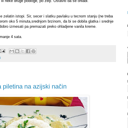
li neke druge podloge, po zelji. Ostaviti da se ohladi.
e zelatin istopi. Sir, secer i slatku pavlaku u tecnom stanju (ne treba
erom oko 5 minuta,srednjom brzinom, da bi se dobila glatka i srednje
 dobro izmesati pa premazati preko ohladjene vanila kreme.
jmanje 4 sata.
i
 piletina na azijski način