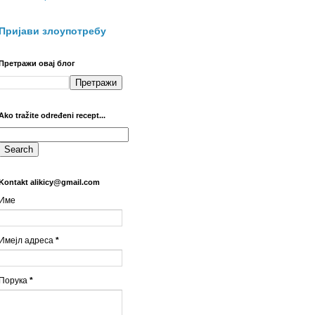
Пријави злоупотребу
Претражи овај блог
Ako tražite određeni recept...
Kontakt alikicy@gmail.com
Име
Имејл адреса
*
Порука
*