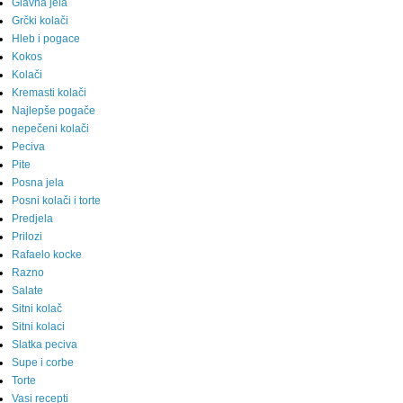
Glavna jela
Grčki kolači
Hleb i pogace
Kokos
Kolači
Kremasti kolači
Najlepše pogače
nepečeni kolači
Peciva
Pite
Posna jela
Posni kolači i torte
Predjela
Prilozi
Rafaelo kocke
Razno
Salate
Sitni kolač
Sitni kolaci
Slatka peciva
Supe i corbe
Torte
Vasi recepti