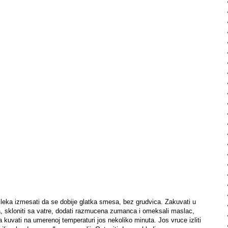
mleka izmesati da se dobije glatka smesa, bez grudvica. Zakuvati u
, skloniti sa vatre, dodati razmucena zumanca i omeksali maslac,
pa kuvati na umerenoj temperaturi jos nekoliko minuta. Jos vruce izliti