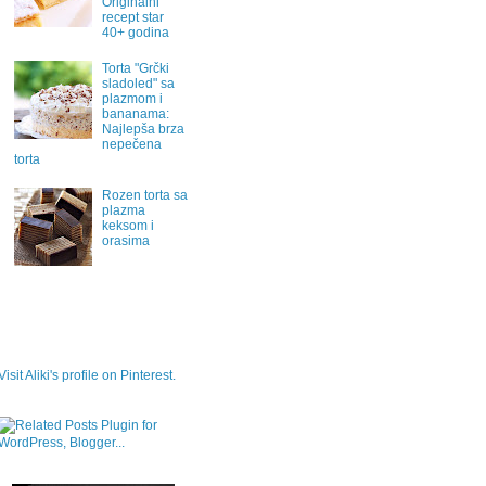
Originalni
recept star
40+ godina
Torta "Grčki
sladoled" sa
plazmom i
bananama:
Najlepša brza
nepečena
torta
Rozen torta sa
plazma
keksom i
orasima
Visit Aliki's profile on Pinterest.