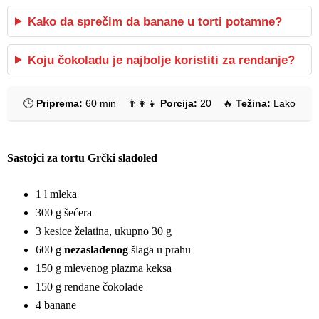
Kako da sprečim da banane u torti potamne?
Koju čokoladu je najbolje koristiti za rendanje?
🕒
Priprema:
60 min
👨‍👩‍👧
Porcija:
20
🔥
Težina:
Lako
Sastojci za tortu Grčki sladoled
1 l mleka
300 g šećera
3 kesice želatina, ukupno 30 g
600 g
nezaslađenog
šlaga u prahu
150 g mlevenog plazma keksa
150 g rendane čokolade
4 banane