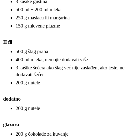
3 kašike gustina
500 ml + 200 ml mleka
250 g maslaca ili margarina
150 g mlevene plazme
II fil
500 g šlag praha
400 ml mleka, nemojte dodavati više
3 kašike šećera ako šlag već nije zaslađen, ako jeste, ne
dodavati šećer
200 g nutele
dodatno
200 g nutele
glazura
200 g čokolade za kuvanje