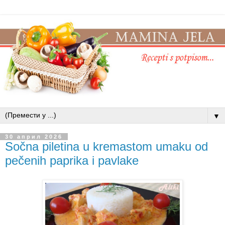
▼
30 април 2026
Sočna piletina u kremastom umaku od
pečenih paprika i pavlake