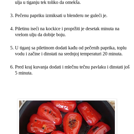
ulja u tiganju tek toliko da omekša.
Pečenu papriku izmiksati u blenderu ne guleći je.
Piletinu iseći na kockice i propržiti je desetak minuta na
vrelom ulju da dobije boju.
U tiganj sa piletinom dodati kađu od pečenih paprika, toplu
vodu i začine i dinstati na srednjoj temperaturi 20 minuta.
Pred kraj kuvanja dodati i mlečnu tečnu pavlaku i dinstati još
5 minuta.