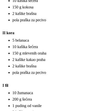
10 kašika šećera
150 g kokosa
2 kašike brašna
pola praška za pecivo
II kora
5 belanaca
10 kašika šećera
150 g mlevenih oraha
2 kašike kakao praha
2 kašike brašna
pola praška za pecivo
I fil
10 žumanaca
200 g šećera
1 puding od vanile