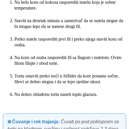
Na belu koru od kokosa rasporediti nutelu koja je sobne
temperature.
Staviti na desetak minuta u zamrzivač da se nutela stegne da
bi mogao lepo da se nanese drugi fil.
Preko nutele rasporediti prvi fil i preko njega staviti koru od
oraha.
Na koru od oraha rasporediti fil sa šlagom i nutelom. Ovim
filom filujte i obod torte.
Tortu ostaviti preko noći u frižider da kore postanu sočne,
filovi se dobro stegnu i da se lepo sjedine ukusi.
Na dobro ohlađenu tortu naneti toplu glazuru.
❄️ Čuvanje i rok trajanja:
Čuvati po pod poklopcem za
torte na hladnom, svežinu i sočnost zadržava 2-3 dana.