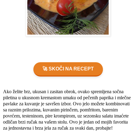
🚀 SKOČI NA RECEPT
Ako želite brz, ukusan i zasitan obrok, ovako spremljena sočna
piletina u ukusnom kremastom umaku od pečenih paprika i mlečne
pavlake za kuvanje je savršen izbor. Ovo jelo možete kombinovati
sa raznim prilozima, kuvanim pirinčem, pomfritom, barenim
povrćem, testeninom, pire krompirom, uz sezonsku salatu imaćete
odličan brzi ručak na vašem stolu. Ovo je jedan od mojih favorita
za jednostavna i brza jela za ručak za svaki dan, probajte!