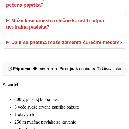
pečena paprika?
Može li se umesto mlečne koristiti biljna
neutralna pavlaka?
Da li se piletina može zameniti ćurećim mesom?
🕒
Priprema:
45 min
👨‍👩‍👧
Porcija:
5 osoba
🔥
Težina:
Lako
Sastojci
600 g pilećeg belog mesa
3 veće sveže crvene paprike babure
1 glavica luka
250 m mlečne pavlake za kuvanje