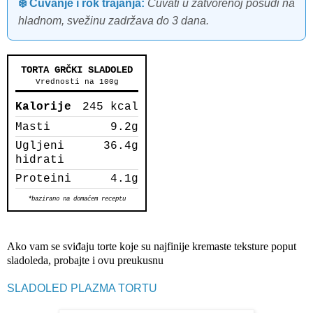
❄️ Čuvanje i rok trajanja:
Čuvati u zatvorenoj posudi na
hladnom, svežinu zadržava do 3 dana.
TORTA GRČKI SLADOLED
Vrednosti na 100g
Kalorije
245 kcal
Masti
9.2g
Ugljeni
36.4g
hidrati
Proteini
4.1g
*bazirano na domaćem receptu
Ako vam se sviđaju torte koje su najfinije kremaste teksture poput
sladoleda, probajte i ovu preukusnu
SLADOLED PLAZMA TORTU