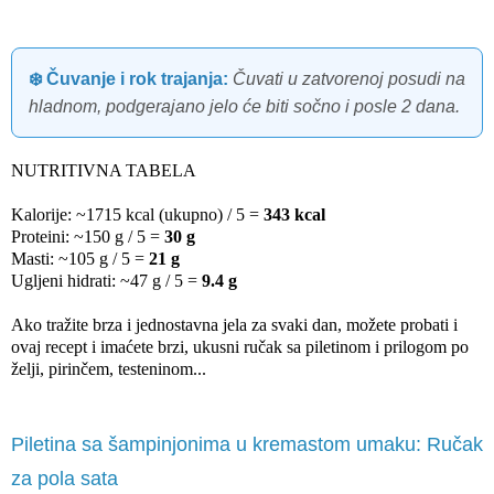
❄️ Čuvanje i rok trajanja:
Čuvati u zatvorenoj posudi na
hladnom, podgerajano jelo će biti sočno i posle 2 dana.
NUTRITIVNA TABELA
Kalorije: ~1715 kcal (ukupno) / 5 =
343 kcal
Proteini: ~150 g / 5 =
30 g
Masti: ~105 g / 5 =
21 g
Ugljeni hidrati: ~47 g / 5 =
9.4 g
Ako tražite brza i jednostavna jela za svaki dan, možete probati i
ovaj recept i imaćete brzi, ukusni ručak sa piletinom i prilogom po
želji, pirinčem, testeninom...
Piletina sa šampinjonima u kremastom umaku: Ručak
za pola sata