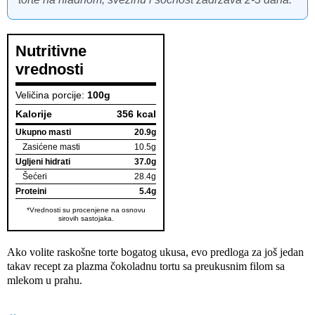
Nutritivne
vrednosti
Veličina porcije:
100g
Kalorije
356 kcal
Ukupno masti
20.9g
Zasićene masti
10.5g
Ugljeni hidrati
37.0g
Šećeri
28.4g
Proteini
5.4g
*Vrednosti su procenjene na osnovu
sirovih sastojaka.
Ako volite raskošne torte bogatog ukusa, evo predloga za još jedan
takav recept za plazma čokoladnu tortu sa preukusnim filom sa
mlekom u prahu.