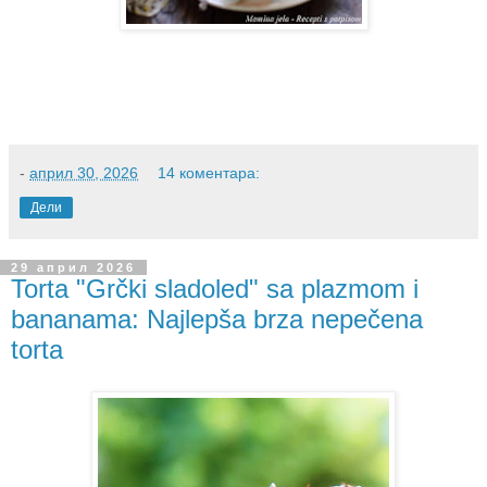
-
април 30, 2026
14 коментара:
Дели
29 април 2026
Torta "Grčki sladoled" sa plazmom i
bananama: Najlepša brza nepečena
torta