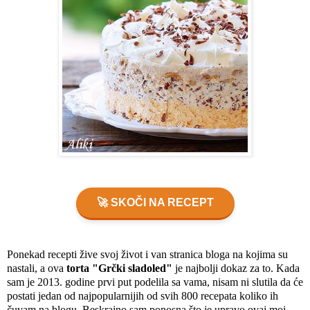
🚀 SKOČI NA RECEPT
Ponekad recepti žive svoj život i van stranica bloga na kojima su 
nastali, a ova
 torta "Grčki sladoled"
 je najbolji dokaz za to. Kada 
sam je 2013. godine prvi put podelila sa vama, nisam ni slutila da će 
postati jedan od najpopularnijih od svih 800 recepata koliko ih 
čuvam na blogu. Beskrajno sam ponosna što je upravo ovaj moj 