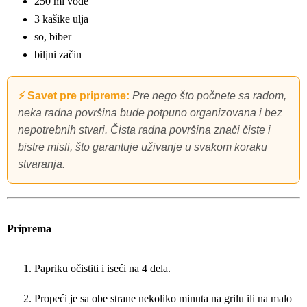
250 ml vode
3 kašike ulja
so, biber
biljni začin
⚡ Savet pre pripreme:
Pre nego što počnete sa radom,
neka radna površina bude potpuno organizovana i bez
nepotrebnih stvari. Čista radna površina znači čiste i
bistre misli, što garantuje uživanje u svakom koraku
stvaranja.
Priprema
Papriku očistiti i iseći na 4 dela.
Propeći je sa obe strane nekoliko minuta na grilu ili na malo