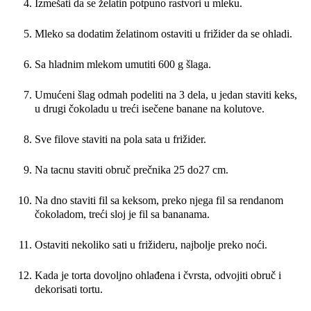
Izmešati da se želatin potpuno rastvori u mleku.
Mleko sa dodatim želatinom ostaviti u frižider da se ohladi.
Sa hladnim mlekom umutiti 600 g šlaga.
Umućeni šlag odmah podeliti na 3 dela, u jedan staviti keks,
u drugi čokoladu u treći isečene banane na kolutove.
Sve filove staviti na pola sata u frižider.
Na tacnu staviti obruč prečnika 25 do27 cm.
Na dno staviti fil sa keksom, preko njega fil sa rendanom
čokoladom, treći sloj je fil sa bananama.
Ostaviti nekoliko sati u frižideru, najbolje preko noći.
Kada je torta dovoljno ohlađena i čvrsta, odvojiti obruč i
dekorisati tortu.