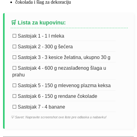
čokolada i šlag za dekoraciju
🛒 Lista za kupovinu:
☐ Sastojak 1 - 1 l mleka
☐ Sastojak 2 - 300 g šećera
☐ Sastojak 3 - 3 kesice želatina, ukupno 30 g
☐ Sastojak 4 - 600 g nezaslađenog šlaga u
prahu
☐ Sastojak 5 - 150 g mlevenog plazma keksa
☐ Sastojak 6 - 150 g rendane čokolade
☐ Sastojak 7 - 4 banane
💡 Savet: Napravite screenshot ove liste pre odlaska u nabavku!