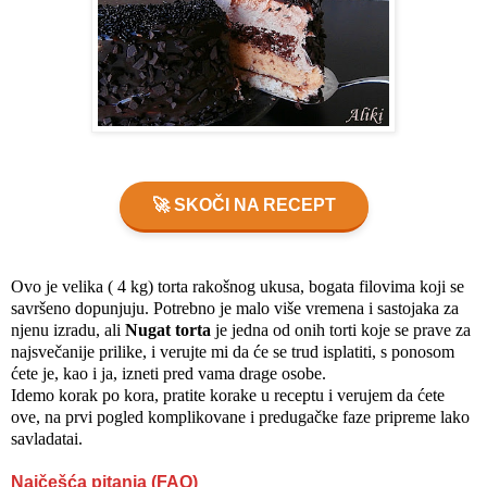
🚀 SKOČI NA RECEPT
Ovo je velika ( 4 kg) torta rakošnog ukusa, bogata filovima koji se
savršeno dopunjuju. Potrebno je malo više vremena i sastojaka za
njenu izradu, ali
Nugat torta
je jedna od onih torti koje se prave za
najsvečanije prilike, i verujte mi da će se trud isplatiti, s ponosom
ćete je, kao i ja, izneti pred vama drage osobe.
Idemo korak po kora, pratite korake u receptu i verujem da ćete
ove, na prvi pogled komplikovane i predugačke faze pripreme lako
savladatai.
Najčešća pitanja (FAQ)