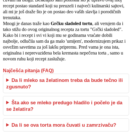
recept postao standard koji su preuzeli i najveći kulinarski sajtovi, 
ali mi je još draže što je on postao deo vaših slavlja i porodičnih 
trenutaka. 
Mnogi je danas traže kao 
Grčku sladoled tortu
, ali verujem da i 
tako stižu do ovog originalnog recepta za tortu "Grčki sladoled".
Kako bi i recept i svi vi koji mu se godinama vraćate dobili 
najbolje, odlučila sam da ga malo 'umijem', modernizujem prikaz i 
osvežim savetima za još lakšu pripremu. Pred vama je ona ista, 
originalna i neprevaziđena bela kremasta nepečena torta , samo u 
novom ruhu koji recept zaslužuje. 
Najčešća pitanja (FAQ)
Da li mleko sa želatinom treba da bude tečno ili
zgusnuto?
Šta ako se mleko predugo hladilo i počelo je da
se želatira?
Da li se ova torta mora čuvati u zamrzivaču?