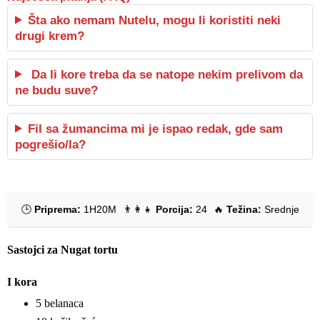
Šta ako nemam Nutelu, mogu li koristiti neki
drugi krem?
Da li kore treba da se natope nekim prelivom da
ne budu suve?
Fil sa žumancima mi je ispao redak, gde sam
pogrešio/la?
🕒
Priprema:
1H20M
👨‍👩‍👧
Porcija:
24
🔥
Težina:
Srednje
Sastojci za Nugat tortu
I kora
5 belanaca