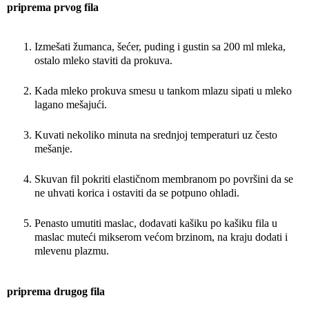
priprema prvog fila
Izmešati žumanca, šećer, puding i gustin sa 200 ml mleka,
ostalo mleko staviti da prokuva.
Kada mleko prokuva smesu u tankom mlazu sipati u mleko
lagano mešajući.
Kuvati nekoliko minuta na srednjoj temperaturi uz često
mešanje.
Skuvan fil pokriti elastičnom membranom po površini da se
ne uhvati korica i ostaviti da se potpuno ohladi.
Penasto umutiti maslac, dodavati kašiku po kašiku fila u
maslac muteći mikserom većom brzinom, na kraju dodati i
mlevenu plazmu.
priprema drugog fila