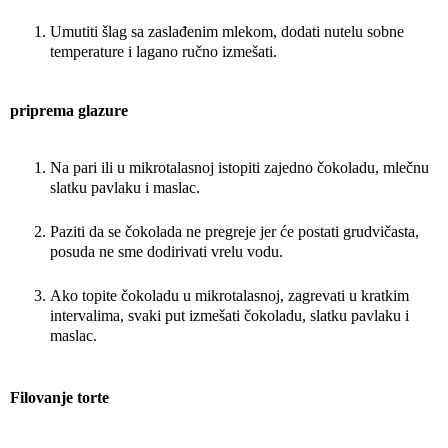
Umutiti šlag sa zaslađenim mlekom, dodati nutelu sobne
temperature i lagano ručno izmešati.
priprema glazure
Na pari ili u mikrotalasnoj istopiti zajedno čokoladu, mlečnu
slatku pavlaku i maslac.
Paziti da se čokolada ne pregreje jer će postati grudvičasta,
posuda ne sme dodirivati vrelu vodu.
Ako topite čokoladu u mikrotalasnoj, zagrevati u kratkim
intervalima, svaki put izmešati čokoladu, slatku pavlaku i
maslac.
Filovanje torte