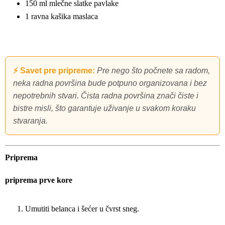
150 ml mlečne slatke pavlake
1 ravna kašika maslaca
⚡ Savet pre pripreme:
Pre nego što počnete sa radom,
neka radna površina bude potpuno organizovana i bez
nepotrebnih stvari. Čista radna površina znači čiste i
bistre misli, što garantuje uživanje u svakom koraku
stvaranja.
Priprema
priprema prve kore
Umutiti belanca i šećer u čvrst sneg.