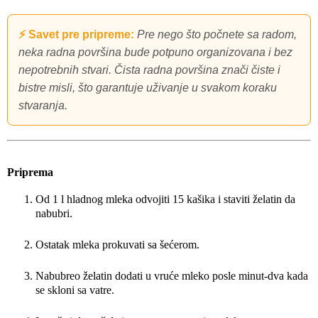
⚡ Savet pre pripreme:
Pre nego što počnete sa radom,
neka radna površina bude potpuno organizovana i bez
nepotrebnih stvari. Čista radna površina znači čiste i
bistre misli, što garantuje uživanje u svakom koraku
stvaranja.
Priprema
Od 1 l hladnog mleka odvojiti 15 kašika i staviti želatin da
nabubri.
Ostatak mleka prokuvati sa šećerom.
Nabubreo želatin dodati u vruće mleko posle minut-dva kada
se skloni sa vatre.