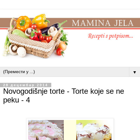
▼
28 децембар 2014
Novogodišnje torte - Torte koje se ne
peku - 4