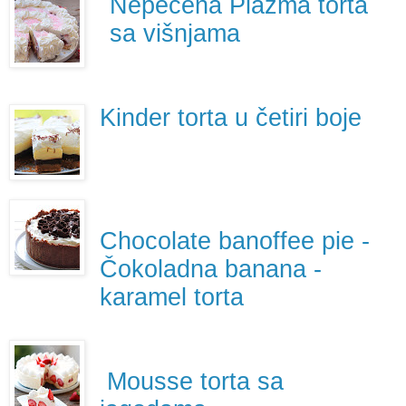
Nepečena Plazma torta
sa višnjama
Kinder torta u četiri boje
Chocolate banoffee pie -
Čokoladna banana -
karamel torta
Mousse torta sa