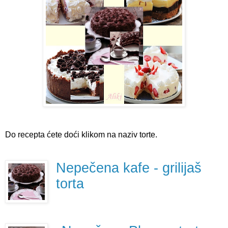
Do recepta ćete doći klikom na naziv torte.
Nepečena kafe - grilijaš
torta