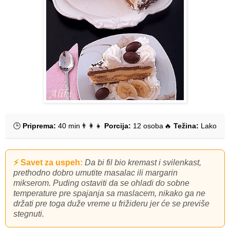
🕒
Priprema:
40 min
👨‍👩‍👧
Porcija:
12 osoba
🔥
Težina:
Lako
⚡ Savet za uspeh:
Da bi fil bio kremast i svilenkast,
prethodno dobro umutite masalac ili margarin
mikserom. Puding ostaviti da se ohladi do sobne
temperature pre spajanja sa maslacem, nikako ga ne
držati pre toga duže vreme u frižideru jer će se previše
stegnuti.