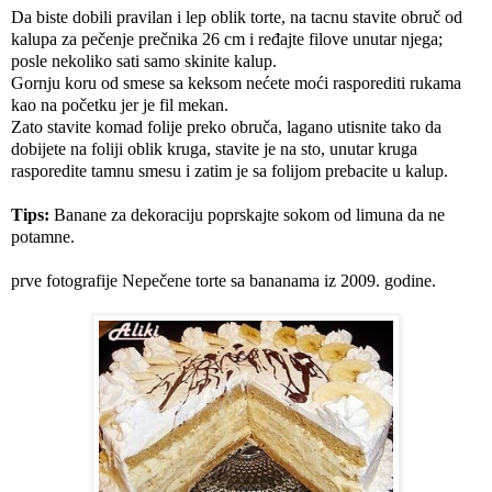
Da biste dobili pravilan i lep oblik torte, na tacnu stavite obruč od
kalupa za pečenje prečnika 26 cm i ređajte filove unutar njega;
posle nekoliko sati samo skinite kalup.
Gornju koru od smese sa keksom nećete moći rasporediti rukama
kao na početku jer je fil mekan.
Zato stavite komad folije preko obruča, lagano utisnite tako da
dobijete na foliji oblik kruga, stavite je na sto, unutar kruga
rasporedite tamnu smesu i zatim je sa folijom prebacite u kalup.
Tips:
Banane za dekoraciju poprskajte sokom od limuna da ne
potamne.
prve fotografije Nepečene torte sa bananama iz 2009. godine.