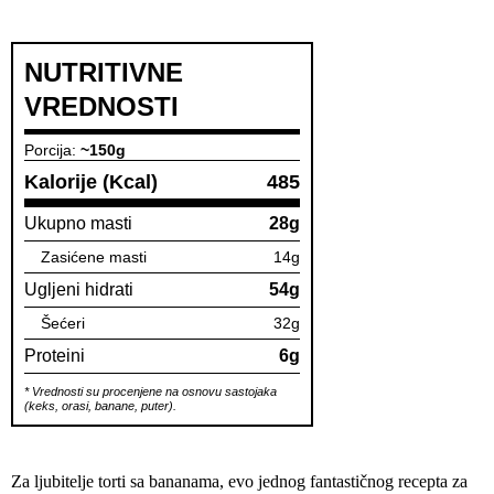
NUTRITIVNE
VREDNOSTI
Porcija:
~150g
Kalorije (Kcal)
485
Ukupno masti
28g
Zasićene masti
14g
Ugljeni hidrati
54g
Šećeri
32g
Proteini
6g
* Vrednosti su procenjene na osnovu sastojaka
(keks, orasi, banane, puter).
Za ljubitelje torti sa bananama, evo jednog fantastičnog recepta za