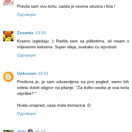
Pravila sam ovu tortu, zaista je veoma ukusna i fina !
Одговори
Zezamix
13:55
Krasno izgledaju :) Radila sam sa piškotima, ali nisam s
mljevenim keksima. Super ideja, svakako ću isprobati.
Одговори
Unknown
18:01
Predivna je, ja sam odusevljena na prvi pogled, samo bih
volela dobiti odgovr na pitanje: "Za kolko osoba je ova torta
otprilike? "
Hvala unapred, vasa mala domacica :D
Одговори
Aliki
20:24