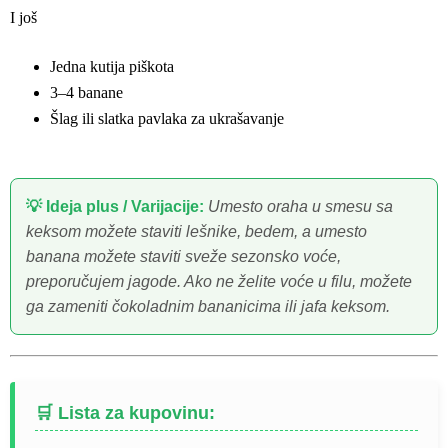
I još
Jedna kutija piškota
3–4 banane
Šlag ili slatka pavlaka za ukrašavanje
💡 Ideja plus / Varijacije:
Umesto oraha u smesu sa
keksom možete staviti lešnike, bedem, a umesto
banana možete staviti sveže sezonsko voće,
preporučujem jagode. Ako ne želite voće u filu, možete
ga zameniti čokoladnim bananicima ili jafa keksom.
🛒 Lista za kupovinu: