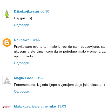
Džiadžojka-san
00:30
Daj griz! :)))
Одговори
Unknown
14:46
Pravila sam ovu tortu i malo je reci da sam odusevljena: sto
ukusom a sto cinjenicom da je potrebno malo vremena za
njenu izradu.
Одговори
Magic Food
10:52
Fenomenalno, izgleda lijepo a vjerujem da je jako ukusna:-)
Одговори
Mala kuvarica-zlatne ruke
13:03