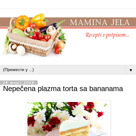
▼
28 март 2026
Nepečena plazma torta sa bananama