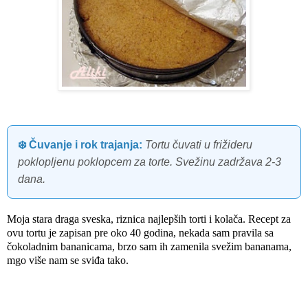
❄️ Čuvanje i rok trajanja:
Tortu čuvati u frižideru
poklopljenu poklopcem za torte. Svežinu zadržava 2-3
dana.
Moja stara draga sveska, riznica najlepših torti i kolača. Recept za
ovu tortu je zapisan pre oko 40 godina, nekada sam pravila sa
čokoladnim bananicama, brzo sam ih zamenila svežim bananama,
mgo više nam se sviđa tako.