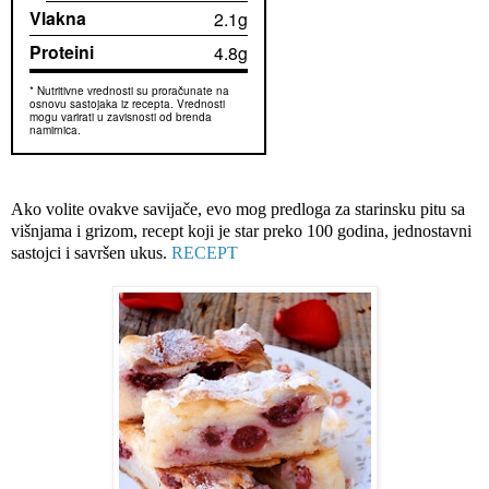
Vlakna
2.1g
Proteini
4.8g
* Nutritivne vrednosti su proračunate na
osnovu sastojaka iz recepta. Vrednosti
mogu varirati u zavisnosti od brenda
namirnica.
Ako volite ovakve savijače, evo mog predloga za starinsku pitu sa
višnjama i grizom, recept koji je star preko 100 godina, jednostavni
sastojci i savršen ukus.
RECEPT