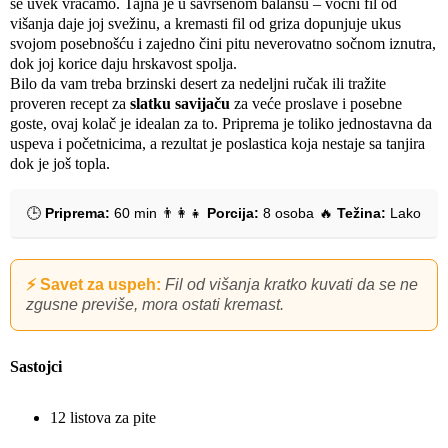
se uvek vraćamo. Tajna je u savršenom balansu – voćni fil od
višanja daje joj svežinu, a kremasti fil od griza dopunjuje ukus
svojom posebnošću i zajedno čini pitu neverovatno sočnom iznutra,
dok joj korice daju hrskavost spolja.
Bilo da vam treba brzinski desert za nedeljni ručak ili tražite
proveren recept za
slatku savijaču
za veće proslave i posebne
goste, ovaj kolač je idealan za to. Priprema je toliko jednostavna da
uspeva i početnicima, a rezultat je poslastica koja nestaje sa tanjira
dok je još topla.
🕒
Priprema:
60 min
👨‍👩‍👧
Porcija:
8 osoba
🔥
Težina:
Lako
⚡ Savet za uspeh:
Fil od višanja kratko kuvati da se ne
zgusne previše, mora ostati kremast.
Sastojci
12 listova za pite