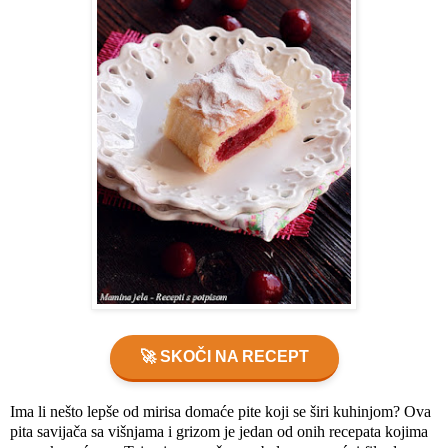
🚀 SKOČI NA RECEPT
Ima li nešto lepše od mirisa domaće pite koji se širi kuhinjom? Ova
pita savijača sa višnjama i grizom je jedan od onih recepata kojima