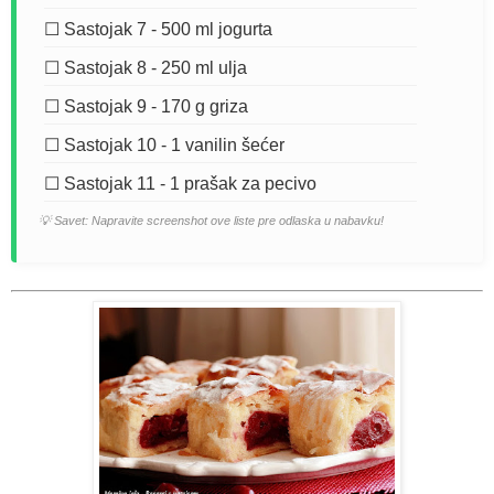
☐ Sastojak 7 - 500 ml jogurta
☐ Sastojak 8 - 250 ml ulja
☐ Sastojak 9 - 170 g griza
☐ Sastojak 10 - 1 vanilin šećer
☐ Sastojak 11 - 1 prašak za pecivo
💡 Savet: Napravite screenshot ove liste pre odlaska u nabavku!