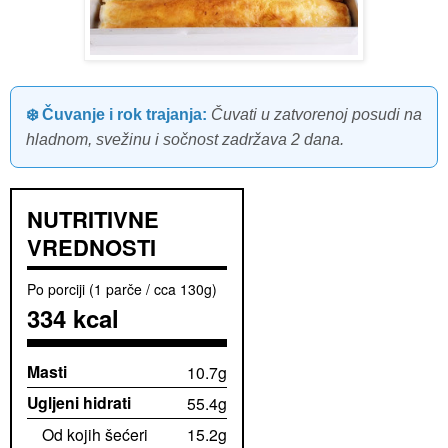
❄️ Čuvanje i rok trajanja:
Čuvati u zatvorenoj posudi na
hladnom, svežinu i sočnost zadržava 2 dana.
NUTRITIVNE
VREDNOSTI
Po porciji (1 parče / cca 130g)
334 kcal
Masti
10.7g
Ugljeni hidrati
55.4g
Od kojih šećeri
15.2g