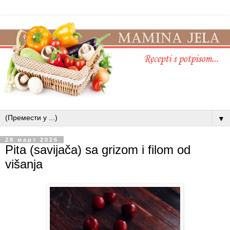
▼
28 март 2026
Pita (savijača) sa grizom i filom od
višanja