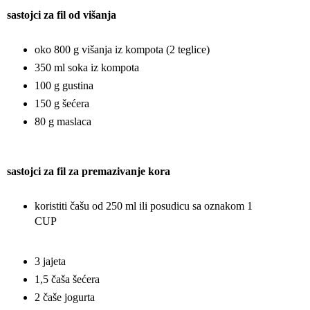
sastojci za fil od višanja
oko 800 g višanja iz kompota (2 teglice)
350 ml soka iz kompota
100 g
gustina
150 g
šećera
80 g
maslaca
sastojci za fil za premazivanje kora
koristiti čašu od 250 ml ili posudicu sa oznakom 1
CUP
3 jajeta
1,5 čaša šećera
2 čaše jogurta