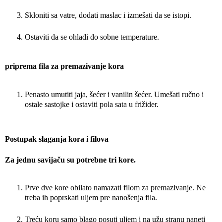
Skloniti sa vatre, dodati maslac i izmešati da se istopi.
Ostaviti da se ohladi do sobne temperature.
priprema fila za premazivanje kora
Penasto umutiti jaja, šećer i vanilin šećer. Umešati ručno i
ostale sastojke i ostaviti pola sata u frižider.
Postupak slaganja kora i filova
Za jednu savijaču su potrebne tri kore.
Prve dve kore obilato namazati filom za premazivanje. Ne
treba ih poprskati uljem pre nanošenja fila.
Treću koru samo blago posuti uljem i na užu stranu naneti