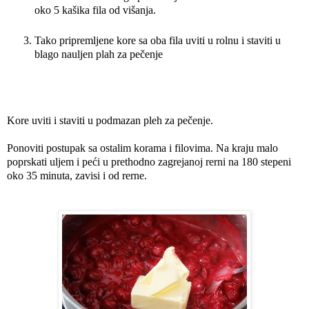
oko 5 kašika fila od višanja.
Tako pripremljene kore sa oba fila uviti u rolnu i staviti u
blago nauljen plah za pečenje
Kore uviti i staviti u podmazan pleh za pečenje.
Ponoviti postupak sa ostalim korama i filovima. Na kraju malo
poprskati uljem i peći u prethodno zagrejanoj rerni na 180 stepeni
oko 35 minuta, zavisi i od rerne.