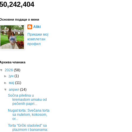
50,242,404
Основни подаци о мени
Aliki
Прикажи мој
комплетан
профил
Архива чланака
▼
2026
(58)
►
јун
(1)
►
мај
(11)
▼
април
(14)
Sočna piletina u
kremastom umaku od
pečenih papri...
Nugat torta: Svečana torta
sa nutelom, kokosom,
or...
Torta "Grčki sladoled" sa
plazmom i bananama: