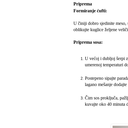
Priprema
Formiranje ćufti:
U činiji dobro sjedinite meso, 
oblikujte kuglice željene velič
Priprema sosa:
U većoj i dubljoj šerpi 
umerenoj temperaturi do
Postepeno sipajte parad
lagano mešanje dodajte 
Čim sos proključa, pažlj
kuvajte oko 40 minuta 