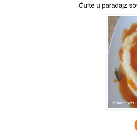
Ćufte u paradajz sos