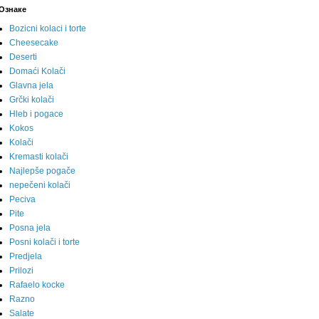
Ознаке
Bozicni kolaci i torte
Cheesecake
Deserti
Domaći Kolači
Glavna jela
Grčki kolači
Hleb i pogace
Kokos
Kolači
Kremasti kolači
Najlepše pogače
nepečeni kolači
Peciva
Pite
Posna jela
Posni kolači i torte
Predjela
Prilozi
Rafaelo kocke
Razno
Salate