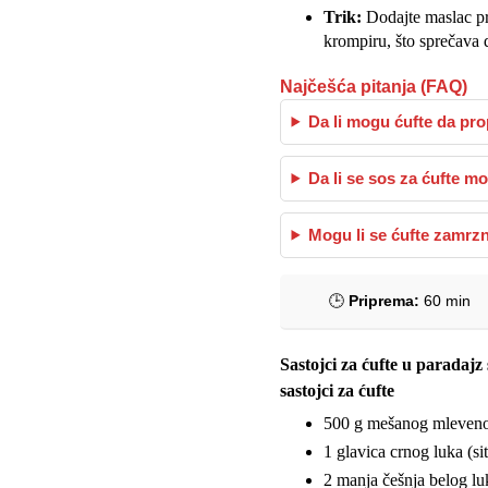
Trik:
Dodajte maslac pre
krompiru, što sprečava 
Najčešća pitanja (FAQ)
Da li mogu ćufte da pr
Da li se sos za ćufte m
Mogu li se ćufte zamrzn
🕒
Priprema:
60 min
Sastojci za ćufte u paradajz
sastojci za ćufte
500 g mešanog mlevenog 
1 glavica crnog luka (si
2 manja češnja belog lu