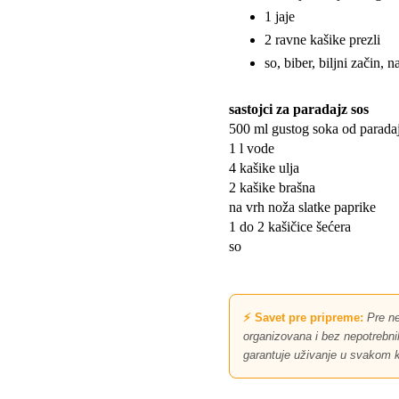
1 jaje
2 ravne kašike prezli
so, biber, biljni začin, 
sastojci za paradajz sos
500 ml gustog soka od parada
1 l vode
4 kašike ulja
2 kašike brašna
na vrh noža slatke paprike
1 do 2 kašičice šećera
so
⚡ Savet pre pripreme:
Pre ne
organizovana i bez nepotrebnih 
garantuje uživanje u svakom k