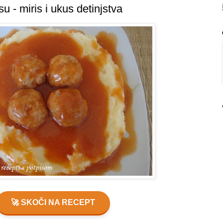
u - miris i ukus detinjstva
🚀 SKOČI NA RECEPT