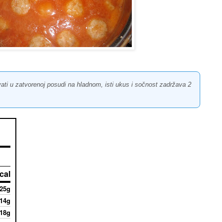
ti u zatvorenoj posudi na hladnom, isti ukus i sočnost zadržava 2
cal
25g
14g
18g