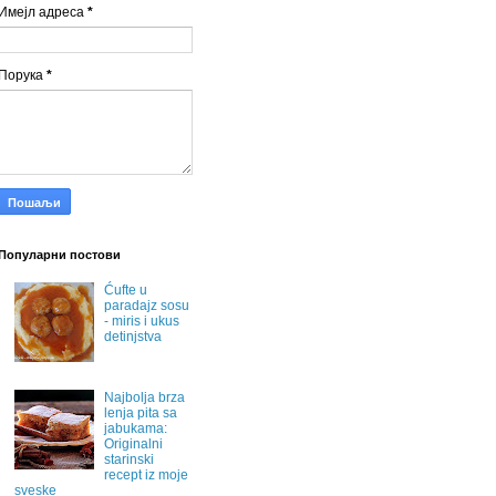
Имејл адреса
*
Порука
*
Популарни постови
Ćufte u
paradajz sosu
- miris i ukus
detinjstva
Najbolja brza
lenja pita sa
jabukama:
Originalni
starinski
recept iz moje
sveske