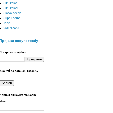
Sitni kolač
Sitni kolaci
Slatka peciva
Supe i corbe
Torte
Vasi recepti
Пријави злоупотребу
Претражи овај блог
Ako tražite određeni recept...
Kontakt alikicy@gmail.com
Име