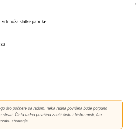
na vrh noža slatke paprike
jza
go što počnete sa radom, neka radna površina bude potpuno
stvari. Čista radna površina znači čiste i bistre misli, što
oraku stvaranja.