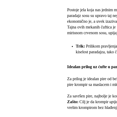
Postoje jela koja nas jednim m
paradajz sosu su upravo taj ne
ekonomično je, a uvek izaziva
Tajna ovih mekanih ćuftica je 
mirisnom crvenom sosu, upija
Trik:
Prilikom pravljenja
kiselost paradajza, tako ć
Idealan prilog uz ćufte u pa
Za prilog je idealan pire od b
pire krompir sa maslacem i m
Za savršen pire, najbolje je k
Zašto:
Cilj je da krompir
upij
vrelim krompirom bez hlađenj