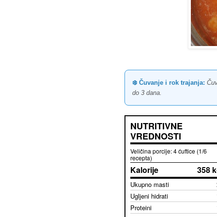
❄️ Čuvanje i rok trajanja:
Čuva
do 3 dana.
NUTRITIVNE
VREDNOSTI
Veličina porcije: 4 ćuftice (1/6
recepta)
Kalorije
358 k
Ukupno masti
Ugljeni hidrati
Proteini