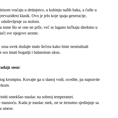
irisom vraćaju u detinjstvo, u kuhinju naših baka, a ćufte u
prevaziđeni klasik. Ovo je jelo koje spaja generacije,
 oduševljenje za stolom.
u tome što se one ne prže, već se lagano krčkaju direktno u
jući sve njegove arome.
 sosa uvek dodajte malo šećera kako biste neutralisali
e sos imati bogatiji i balansiran ukus.
radajz sosu:
elog krompira. Kuvajte ga u slanoj vodi, ocedite, pa napravite
lekom.
oristiti omekšao maslac na sobnoj temperaturi.
e
masnoću. Kada je maslac mek, on se trenutno sjedinjuje sa
a smese.