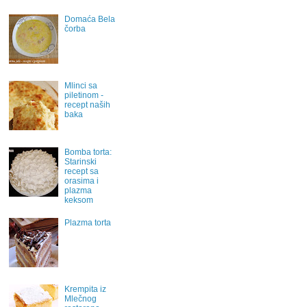
Domaća Bela
čorba
Mlinci sa
piletinom -
recept naših
baka
Bomba torta:
Starinski
recept sa
orasima i
plazma
keksom
Plazma torta
Krempita iz
Mlečnog