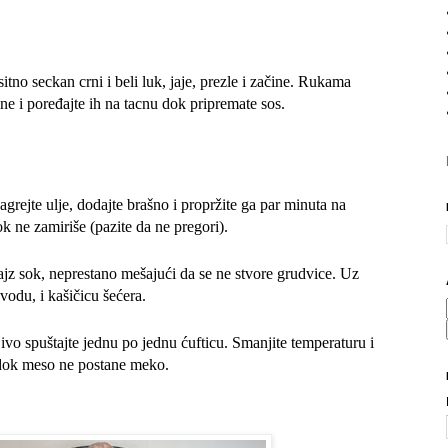
sitno seckan crni i beli luk, jaje, prezle i začine. Rukama
ine i poređajte ih na tacnu dok pripremate sos.
zagrejte ulje, dodajte brašno i propržite ga par minuta na
k ne zamiriše (pazite da ne pregori).
ajz sok, neprestano mešajući da se ne stvore grudvice. Uz
vodu, i kašičicu šećera.
ivo spuštajte jednu po jednu ćufticu. Smanjite temperaturu i
dok meso ne postane meko.