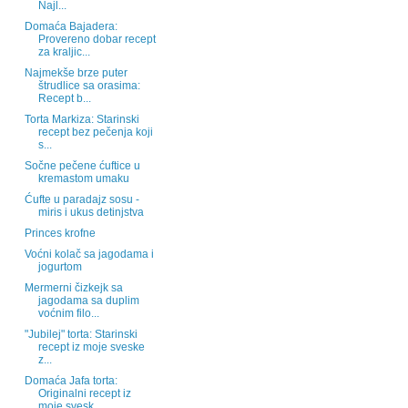
Najl...
Domaća Bajadera:
Provereno dobar recept
za kraljic...
Najmekše brze puter
štrudlice sa orasima:
Recept b...
Torta Markiza: Starinski
recept bez pečenja koji
s...
Sočne pečene ćuftice u
kremastom umaku
Ćufte u paradajz sosu -
miris i ukus detinjstva
Princes krofne
Voćni kolač sa jagodama i
jogurtom
Mermerni čizkejk sa
jagodama sa duplim
voćnim filo...
"Jubilej" torta: Starinski
recept iz moje sveske
z...
Domaća Jafa torta:
Originalni recept iz
moje svesk...