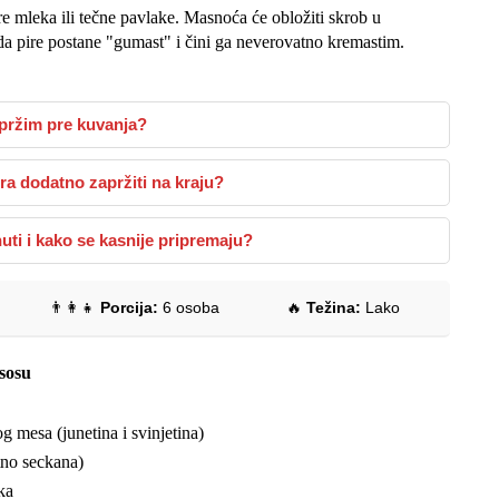
 mleka ili tečne pavlake. Masnoća će obložiti skrob u
da pire postane "gumast" i čini ga neverovatno kremastim.
opržim pre kuvanja?
ora dodatno zapržiti na kraju?
uti i kako se kasnije pripremaju?
👨‍👩‍👧
Porcija:
6 osoba
🔥
Težina:
Lako
 sosu
mesa (junetina i svinjetina)
tno seckana)
ka