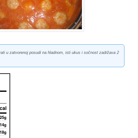
ti u zatvorenoj posudi na hladnom, isti ukus i sočnost zadržava 2
cal
25g
14g
18g