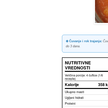
❄️ Čuvanje i rok trajanja:
Čuva
do 3 dana.
NUTRITIVNE
VREDNOSTI
Veličina porcije: 4 ćuftice (1/6
recepta)
Kalorije
358 k
Ukupno masti
Ugljeni hidrati
Proteini