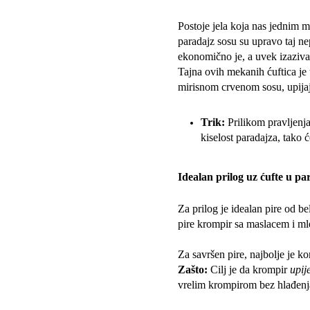
Postoje jela koja nas jednim m
paradajz sosu su upravo taj ne
ekonomično je, a uvek izaziva
Tajna ovih mekanih ćuftica je 
mirisnom crvenom sosu, upija
Trik:
Prilikom pravljenja
kiselost paradajza, tako ć
Idealan prilog uz ćufte u pa
Za prilog je idealan pire od b
pire krompir sa maslacem i m
Za savršen pire, najbolje je k
Zašto:
Cilj je da krompir
upij
vrelim krompirom bez hlađenj