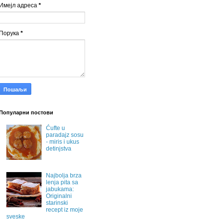
Имејл адреса
*
Порука
*
Популарни постови
Ćufte u
paradajz sosu
- miris i ukus
detinjstva
Najbolja brza
lenja pita sa
jabukama:
Originalni
starinski
recept iz moje
sveske