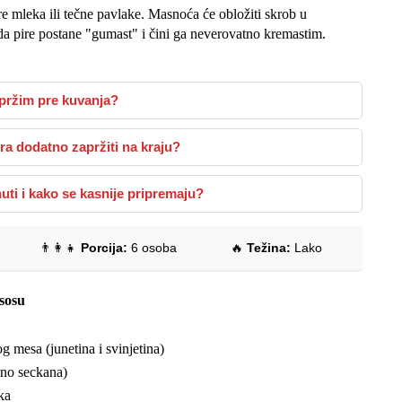
 mleka ili tečne pavlake. Masnoća će obložiti skrob u
da pire postane "gumast" i čini ga neverovatno kremastim.
opržim pre kuvanja?
ora dodatno zapržiti na kraju?
uti i kako se kasnije pripremaju?
👨‍👩‍👧
Porcija:
6 osoba
🔥
Težina:
Lako
 sosu
mesa (junetina i svinjetina)
tno seckana)
ka