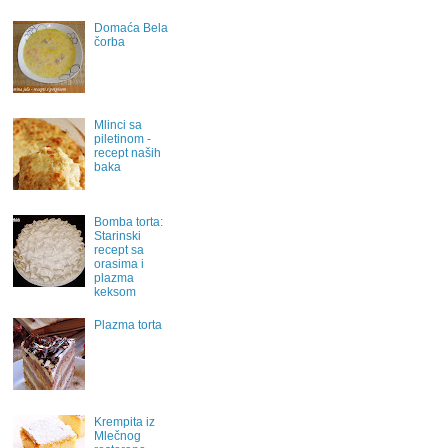
Domaća Bela
čorba
Mlinci sa
piletinom -
recept naših
baka
Bomba torta:
Starinski
recept sa
orasima i
plazma
keksom
Plazma torta
Krempita iz
Mlečnog