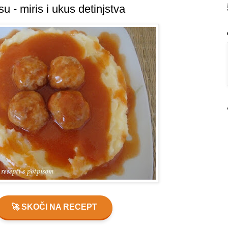
u - miris i ukus detinjstva
🚀 SKOČI NA RECEPT