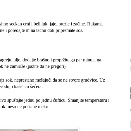
sitno seckan crni i beli luk, jaje, prezle i začine. Rukama
ine i poređajte ih na tacnu dok pripremate sos.
zagrejte ulje, dodajte brašno i propržite ga par minuta na
k ne zamiriše (pazite da ne pregori).
ajz sok, neprestano mešajući da se ne stvore grudvice. Uz
vodu, i kašičicu šećera.
ivo spuštajte jednu po jednu ćufticu. Smanjite temperaturu i
dok meso ne postane meko.