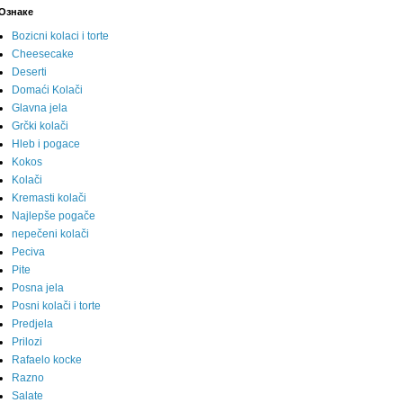
Ознаке
Bozicni kolaci i torte
Cheesecake
Deserti
Domaći Kolači
Glavna jela
Grčki kolači
Hleb i pogace
Kokos
Kolači
Kremasti kolači
Najlepše pogače
nepečeni kolači
Peciva
Pite
Posna jela
Posni kolači i torte
Predjela
Prilozi
Rafaelo kocke
Razno
Salate