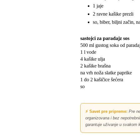
1 jaje
2 ravne kašike prezli
so, biber, biljni začin, 
sastojci za paradajz sos
500 ml gustog soka od parada
1 l vode
4 kašike ulja
2 kašike brašna
na vrh noža slatke paprike
1 do 2 kašičice šećera
so
⚡ Savet pre pripreme:
Pre ne
organizovana i bez nepotrebnih 
garantuje uživanje u svakom k