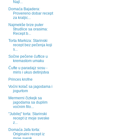
Najl...
Domaća Bajadera:
Provereno dobar recept
za kraljic...
Najmekše brze puter
štrudlice sa orasima:
Recept b...
Torta Markiza: Starinski
recept bez pečenja koji
s...
Sočne pečene ćuftice u
kremastom umaku
Ćufte u paradajz sosu -
miris i ukus detinjstva
Princes krofne
Voćni kolač sa jagodama i
jogurtom
Mermerni čizkejk sa
jagodama sa duplim
voćnim filo...
"Jubilej" torta: Starinski
recept iz moje sveske
z...
Domaća Jafa torta:
Originalni recept iz
moje svesk...