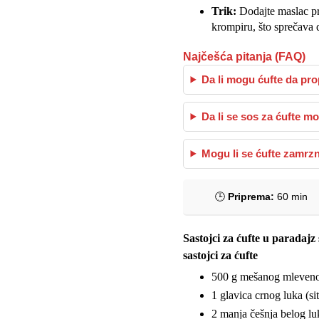
Trik:
Dodajte maslac pre
krompiru, što sprečava 
Najčešća pitanja (FAQ)
Da li mogu ćufte da pr
Da li se sos za ćufte m
Mogu li se ćufte zamrzn
🕒
Priprema:
60 min
Sastojci za ćufte u paradajz
sastojci za ćufte
500 g mešanog mlevenog 
1 glavica crnog luka (si
2 manja češnja belog lu