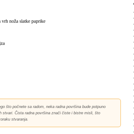
na vrh noža slatke paprike
jza
go što počnete sa radom, neka radna površina bude potpuno
stvari. Čista radna površina znači čiste i bistre misli, što
oraku stvaranja.