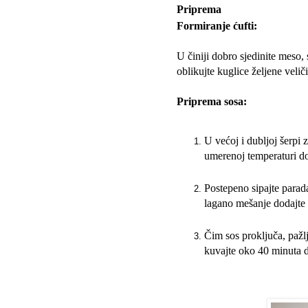
Priprema
Formiranje ćufti:
U činiji dobro sjedinite meso, 
oblikujte kuglice željene velič
Priprema sosa:
U većoj i dubljoj šerpi 
umerenoj temperaturi do
Postepeno sipajte parad
lagano mešanje dodajte 
Čim sos proključa, pažlj
kuvajte oko 40 minuta 