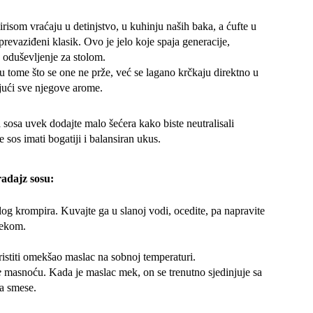
irisom vraćaju u detinjstvo, u kuhinju naših baka, a ćufte u
prevaziđeni klasik. Ovo je jelo koje spaja generacije,
 oduševljenje za stolom.
u tome što se one ne prže, već se lagano krčkaju direktno u
jući sve njegove arome.
 sosa uvek dodajte malo šećera kako biste neutralisali
e sos imati bogatiji i balansiran ukus.
radajz sosu:
elog krompira. Kuvajte ga u slanoj vodi, ocedite, pa napravite
lekom.
oristiti omekšao maslac na sobnoj temperaturi.
e
masnoću. Kada je maslac mek, on se trenutno sjedinjuje sa
a smese.