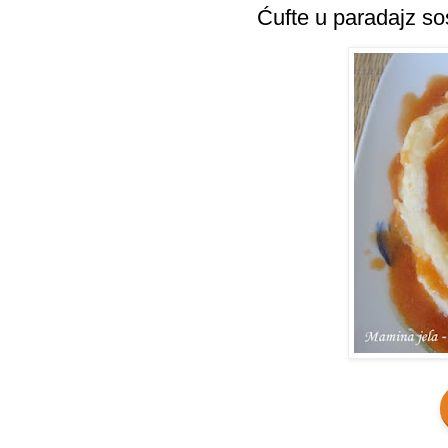
Ćufte u paradajz sos