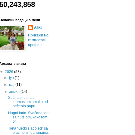
50,243,858
Основни подаци о мени
Aliki
Прикажи мој
комплетан
профил
Архива чланака
▼
2026
(58)
►
јун
(1)
►
мај
(11)
▼
април
(14)
Sočna piletina u
kremastom umaku od
pečenih papri...
Nugat torta: Svečana torta
sa nutelom, kokosom,
or...
Torta "Grčki sladoled" sa
plazmom i bananama: