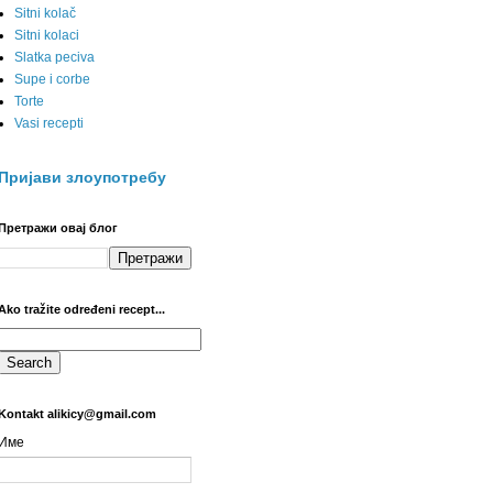
Sitni kolač
Sitni kolaci
Slatka peciva
Supe i corbe
Torte
Vasi recepti
Пријави злоупотребу
Претражи овај блог
Ako tražite određeni recept...
Kontakt alikicy@gmail.com
Име