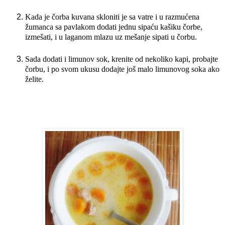
Kada je čorba kuvana skloniti je sa vatre i u razmućena
žumanca sa pavlakom dodati jednu sipaću kašiku čorbe,
izmešati, i u laganom mlazu uz mešanje sipati u čorbu.
Sada dodati i limunov sok, krenite od nekoliko kapi, probajte
čorbu, i po svom ukusu dodajte još malo limunovog soka ako
želite.