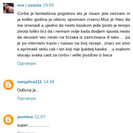
sve i svasta
19:50
Corba je fantasticna pogotovu sto je nisam jela neznam ni
ja koliko godina ja obicno spremam crvenu.Muz je hteo da
me iznenadi a ujedno da nesto kasikom jede posto je tempo
zivota toliko brz da i nemam volje kada dodjem sposla nesto
da skuvam vec nesto na brzaka iz zamrzivaca ili tako.... pa
je po internetu trazio i naisao na tvoj recept...znaci svi smo
s eprimakli stolu cak i sin koji nije ljubitelj kasike ...u svakom
slucaju svaka cast za corbu i veliki pozdrav iz beca
Одговори
sanjalica111
14:48
Odlicna je...
Одговори
jasmina
21:07
super..................