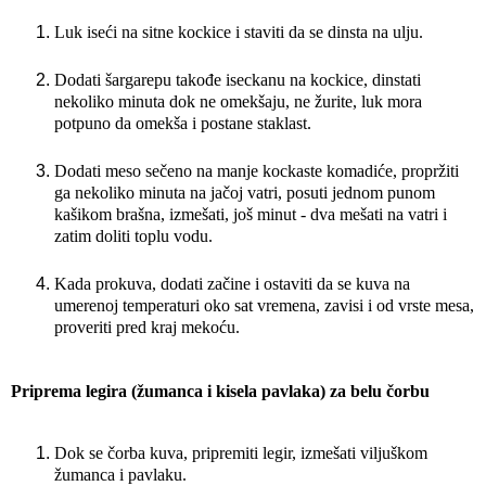
Luk iseći na sitne kockice i staviti da se dinsta na ulju.
Dodati šargarepu takođe iseckanu na kockice, dinstati
nekoliko minuta dok ne omekšaju, ne žurite, luk mora
potpuno da omekša i postane staklast.
Dodati meso sečeno na manje kockaste komadiće, propržiti
ga nekoliko minuta na jačoj vatri, posuti jednom punom
kašikom brašna, izmešati, još minut - dva mešati na vatri i
zatim doliti toplu vodu.
Kada prokuva, dodati začine i ostaviti da se kuva na
umerenoj temperaturi oko sat vremena, zavisi i od vrste mesa,
proveriti pred kraj mekoću.
Priprema legira (žumanca i kisela pavlaka) za belu čorbu
Dok se čorba kuva, pripremiti legir, izmešati viljuškom
žumanca i pavlaku.