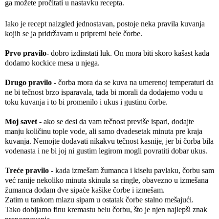
ga možete pročitati u nastavku recepta.
Iako je recept naizgled jednostavan, postoje neka pravila kuvanja
kojih se ja pridržavam u pripremi bele čorbe.
Prvo pravilo-
dobro izdinstati luk. On mora biti skoro kašast kada
dodamo kockice mesa u njega.
Drugo pravilo -
čorba mora da se kuva na umerenoj temperaturi da
ne bi tečnost brzo isparavala, tada bi morali da dodajemo vodu u
toku kuvanja i to bi promenilo i ukus i gustinu čorbe.
Moj savet -
ako se desi da vam tečnost previše ispari, dodajte
manju količinu tople vode, ali samo dvadesetak minuta pre kraja
kuvanja. Nemojte dodavati nikakvu tečnost kasnije, jer bi čorba bila
vodenasta i ne bi joj ni gustim legirom mogli povratiti dobar ukus.
Treće pravilo -
kada izmešam žumanca i kiselu pavlaku, čorbu sam
već ranije nekoliko minuta skinula sa ringle, obavezno u izmešana
žumanca dodam dve sipaće kašike čorbe i izmešam.
Zatim u tankom mlazu sipam u ostatak čorbe stalno mešajući.
Tako dobijamo finu kremastu belu čorbu, što je njen najlepši znak