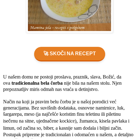
🚀 SKOČI NA RECEPT
U našem domu ne postoji proslava, praznik, slava, Božić, da
ova
tradicionalna bela čorba
nije bila na našem stolu. Njen
prepoznatljiv miris odmah nas vraća u detinjstvo.
Način na koji ja pravim belu čorbu je u našoj porodici već
generacijama. Bez suvišnih dodataka, osnovne namirnice, luk,
šargarepa, meso
(ja najčešće koristim finu teletinu ili piletinu 
,
isečenu na sitne, ujednačene kockice)
žumanca, kisela pavlaka i
limun, od začina so, biber, a kasnije sam dodala i biljni začin.
Postupak pripreme je tradicionalan i odomaćen u našem, a detaljno