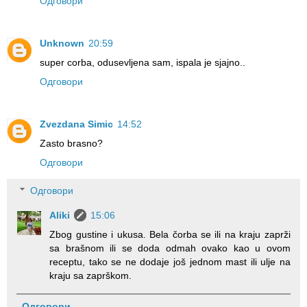
Одговори
Unknown
20:59
super corba, odusevljena sam, ispala je sjajno..
Одговори
Zvezdana Simic
14:52
Zasto brasno?
Одговори
Одговори
Aliki
15:06
Zbog gustine i ukusa. Bela čorba se ili na kraju zaprži
sa brašnom ili se doda odmah ovako kao u ovom
receptu, tako se ne dodaje još jednom mast ili ulje na
kraju sa zaprškom.
Одговори