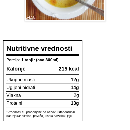
Nutritivne vrednosti
Porcija:
1 tanjir (cca 300ml)
Kalorije
215 kcal
Ukupno masti
12g
Ugljeni hidrati
14g
Vlakna
2g
Proteini
13g
*Vrednosti su procenjene na osnovu standardnih
sastojaka: piletina, povrće, kisela pavlaka i jaje.