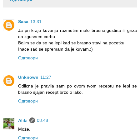
Sasa
13:31
Ja pri kraju kuvanja razmutim malo brasna,gustina ili griza
da zgusnem corbu.
Bojim se da se ne lepi kad se brasno stavi na pocetku.
Inace sad se spremam da je kuvam.:)
Одговори
Unknown
11:27
Odlicna je pravila sam po ovom tvom receptu ne lepi se
brasno sjajan recept brzo o lako.
Одговори
Aliki
08:48
Može.
Одговори