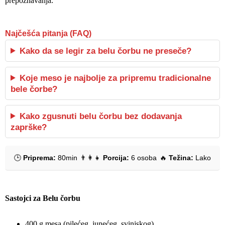
prepoznavanja.
Najčešća pitanja (FAQ)
Kako da se legir za belu čorbu ne preseče?
Koje meso je najbolje za pripremu tradicionalne
bele čorbe?
Kako zgusnuti belu čorbu bez dodavanja
zaprške?
🕒
Priprema:
80min
👨‍👩‍👧
Porcija:
6 osoba
🔥
Težina:
Lako
Sastojci za Belu čorbu
400 g mesa (pilećeg, junećeg, svinjskog)