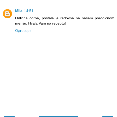
Mila
14:51
Odlična čorba, postala je redovna na našem porodičnom
meniju. Hvala Vam na receptu!
Одговори