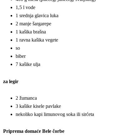
1,5 l vode
1 srednja glavica luka
2 manje šargarepe
1 kašika brašna
1 ravna kašika vegete
so
biber
7 kašike ulja
za legir
2 žumanca
3 kašike kisele pavlake
nekoliko kapi limunovog soka ili sirćeta
Priprema domaće Bele čorbe