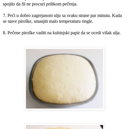
spojilo da fil ne procuri prilikom pečenja.
7. Peći u dobro zagrejanom ulju sa svaku strane par minuta. Kada
se stave piroške, smanjiti malo temperaturu ringle.
8. Pečene piroške vaditi na kuhinjski papir da se ocedi višak ulja.