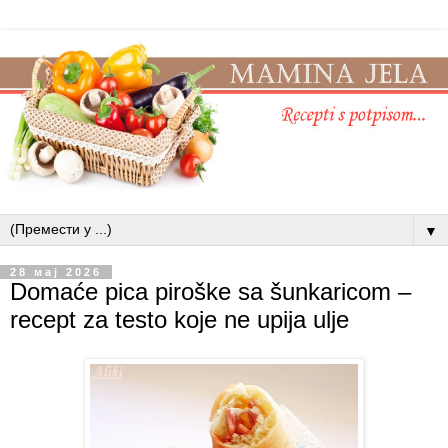
▼
28 мај 2026
Domaće pica piroške sa šunkaricom –
recept za testo koje ne upija ulje