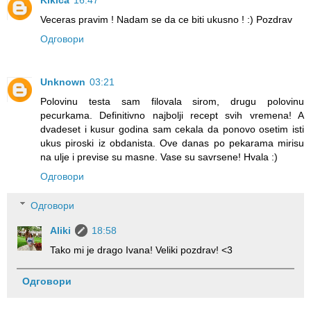
Kikica
16:47
Veceras pravim ! Nadam se da ce biti ukusno ! :) Pozdrav
Одговори
Unknown
03:21
Polovinu testa sam filovala sirom, drugu polovinu
pecurkama. Definitivno najbolji recept svih vremena! A
dvadeset i kusur godina sam cekala da ponovo osetim isti
ukus piroski iz obdanista. Ove danas po pekarama mirisu
na ulje i previse su masne. Vase su savrsene! Hvala :)
Одговори
Одговори
Aliki
18:58
Tako mi je drago Ivana! Veliki pozdrav! <3
Одговори