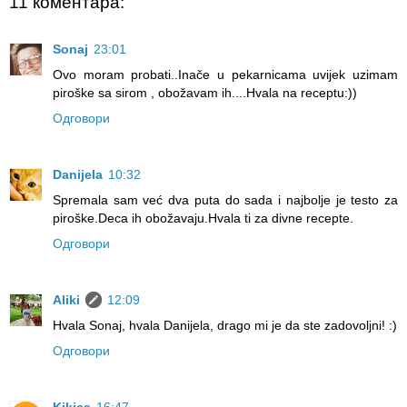
11 коментара:
Sonaj
23:01
Ovo moram probati..Inače u pekarnicama uvijek uzimam
piroške sa sirom , obožavam ih....Hvala na receptu:))
Одговори
Danijela
10:32
Spremala sam već dva puta do sada i najbolje je testo za
piroške.Deca ih obožavaju.Hvala ti za divne recepte.
Одговори
Aliki
12:09
Hvala Sonaj, hvala Danijela, drago mi je da ste zadovoljni! :)
Одговори