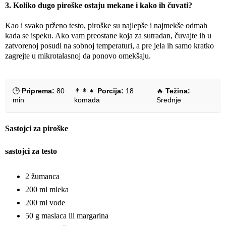
3. Koliko dugo piroške ostaju mekane i kako ih čuvati?
Kao i svako prženo testo, piroške su najlepše i najmekše odmah
kada se ispeku. Ako vam preostane koja za sutradan, čuvajte ih u
zatvorenoj posudi na sobnoj temperaturi, a pre jela ih samo kratko
zagrejte u mikrotalasnoj da ponovo omekšaju.
🕒
Priprema:
80
👨‍👩‍👧
Porcija:
18
🔥
Težina:
min
komada
Srednje
Sastojci za piroške
sastojci za testo
2 žumanca
200 ml mleka
200 ml vode
50 g maslaca ili margarina