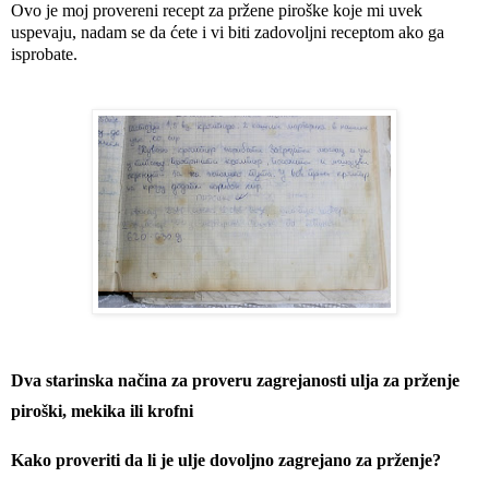
Ovo je moj provereni recept za pržene piroške koje mi uvek 
uspevaju, nadam se da ćete i vi biti zadovoljni receptom ako ga 
isprobate. 
Dva starinska načina za proveru zagrejanosti ulja za prženje
piroški, mekika ili krofni
Kako proveriti da li je ulje dovoljno zagrejano za prženje?