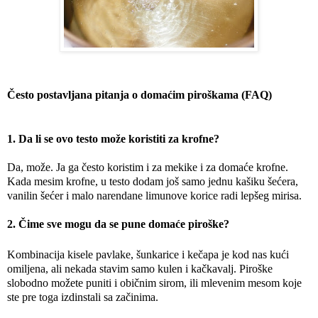
Često postavljana pitanja o domaćim piroškama (FAQ)
1. Da li se ovo testo može koristiti za krofne?
Da, može. Ja ga često koristim i za mekike i za domaće krofne. 
Kada mesim krofne, u testo dodam još samo jednu kašiku šećera, 
vanilin šećer i malo narendane limunove korice radi lepšeg mirisa.
2. Čime sve mogu da se pune domaće piroške?
Kombinacija kisele pavlake, šunkarice i kečapa je kod nas kući 
omiljena, ali nekada stavim samo kulen i kačkavalj. Piroške 
slobodno možete puniti i običnim sirom, ili mlevenim mesom koje 
ste pre toga izdinstali sa začinima.