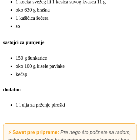
1 kocka svežeg ili 1 kesica suvog kvasca 11 g
oko 630 g brašna
1 kašičica šećera
so
sastojci za punjenje
150 g šunkarice
oko 100 g kisele pavlake
kečap
dodatno
1 l ulja za prženje piroški
⚡ Savet pre pripreme:
Pre nego što počnete sa radom,