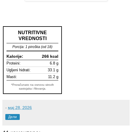
NUTRITIVNE
VREDNOSTI
Porcija: 1 piroška (od 18)
Kalorije:
266 kcal
Proteini:
6.8 g
Ugljeni hidrati:
33.1 g
Masti:
11.2 g
*Proračunato na osnovu sirovih
sastojaka i filovanja.
-
мај 28, 2026
Дели