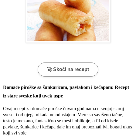
🚀 Skoči na recept
Domaće piroške sa šunkaricom, pavlakom i kečapom: Recept 
iz stare sveske koji uvek uspe
Ovaj recept za
 domaće piroške čuvam godinama u svojoj staroj 
svesci i od njega nikada ne odustajem. Mere su savršeno tačne, 
testo je mekano, fantastično se mesi i oblikuje, a fil od kisele 
pavlake, šunkarice i kečapa daje im onaj prepoznatljivi, bogati ukus 
koji svi vole. 