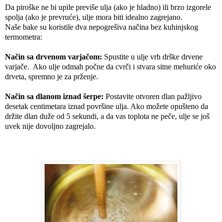
Da piroške ne bi upile previše ulja (ako je hladno) ili brzo izgorele 
spolja (ako je prevruće), ulje mora biti idealno zagrejano. 
Naše bake su koristile dva nepogrešiva načina bez kuhinjskog 
termometra:
Način sa drvenom varjačom:
 Spustite u ulje vrh drške drvene 
varjače.  Ako ulje odmah počne da cvrči i stvara sitne mehuriće oko 
drveta, spremno je za prženje.
Način sa dlanom iznad šerpe:
 Postavite otvoren dlan pažljivo 
desetak centimetara iznad površine ulja. Ako možete opušteno da 
držite dlan duže od 5 sekundi, a da vas toplota ne peče, ulje se još 
uvek nije dovoljno zagrejalo.