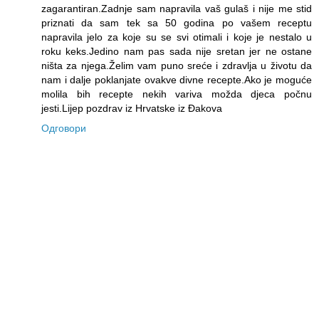
zagarantiran.Zadnje sam napravila vaš gulaš i nije me stid
priznati da sam tek sa 50 godina po vašem receptu
napravila jelo za koje su se svi otimali i koje je nestalo u
roku keks.Jedino nam pas sada nije sretan jer ne ostane
ništa za njega.Želim vam puno sreće i zdravlja u životu da
nam i dalje poklanjate ovakve divne recepte.Ako je moguće
molila bih recepte nekih variva možda djeca počnu
jesti.Lijep pozdrav iz Hrvatske iz Đakova
Одговори