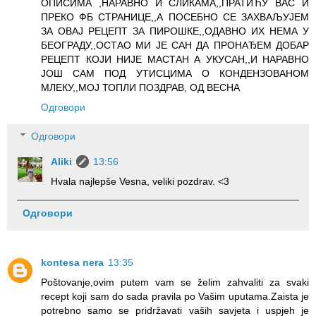
ОПИСИМА ,НАРАВНО И СЛИКАМА,,ПРАТИЋУ ВАС И
ПРЕКО ФБ СТРАНИЦЕ,,А ПОСЕБНО СЕ ЗАХВАЉУЈЕМ
ЗА ОВАЈ РЕЦЕПТ ЗА ПИРОШКЕ,,ОДАВНО ИХ НЕМА У
БЕОГРАДУ,,ОСТАО МИ ЈЕ САН ДА ПРОНАЂЕМ ДОБАР
РЕЦЕПТ КОЈИ НИЈЕ МАСТАН А УКУСАН,,И НАРАВНО
ЈОШ САМ ПОД УТИСЦИМА О КОНДЕНЗОВАНОМ
МЛЕКУ,,МОЈ ТОПЛИ ПОЗДРАВ, ОД ВЕСНА
Одговори
Одговори
Aliki
13:56
Hvala najlepše Vesna, veliki pozdrav. <3
Одговори
kontesa nera
13:35
Poštovanje,ovim putem vam se želim zahvaliti za svaki
recept koji sam do sada pravila po Vašim uputama.Zaista je
potrebno samo se pridržavati vaših savjeta i uspjeh je