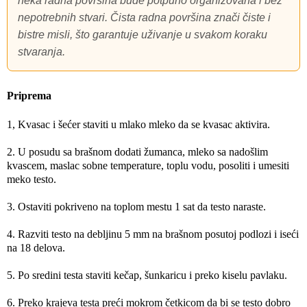
neka radna površina bude potpuno organizovana i bez
nepotrebnih stvari. Čista radna površina znači čiste i
bistre misli, što garantuje uživanje u svakom koraku
stvaranja.
Priprema
1, Kvasac i šećer staviti u mlako mleko da se kvasac aktivira.
2. U posudu sa brašnom dodati žumanca, mleko sa nadošlim
kvascem, maslac sobne temperature, toplu vodu, posoliti i umesiti
meko testo.
3. Ostaviti pokriveno na toplom mestu 1 sat da testo naraste.
4. Razviti testo na debljinu 5 mm na brašnom posutoj podlozi i iseći
na 18 delova.
5. Po sredini testa staviti kečap, šunkaricu i preko kiselu pavlaku.
6. Preko krajeva testa preći mokrom četkicom da bi se testo dobro