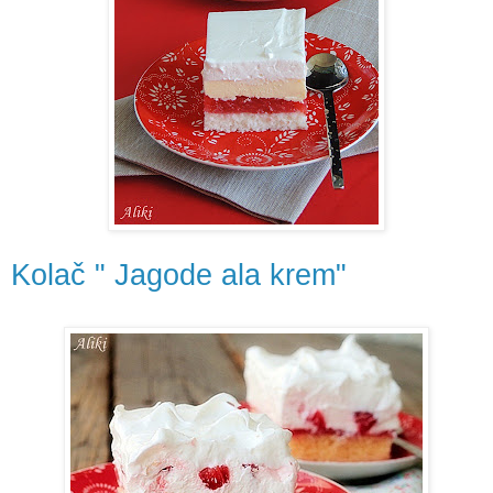
Kolač " Jagode ala krem"