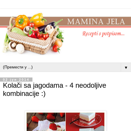
▼
02 јун 2014
Kolači sa jagodama - 4 neodoljive
kombinacije :)