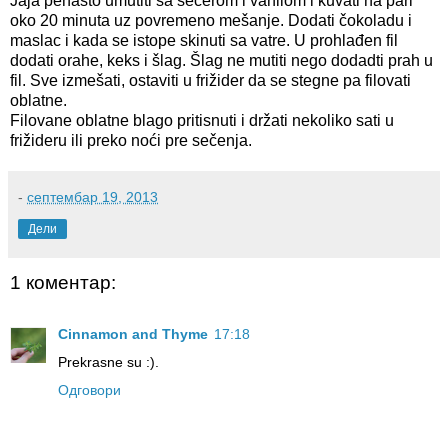
Jaja penasto umutiti sa šećerom i vanilom i kuvati na pari
oko 20 minuta uz povremeno mešanje. Dodati čokoladu i
maslac i kada se istope skinuti sa vatre. U prohlađen fil
dodati orahe, keks i šlag. Šlag ne mutiti nego dodadti prah u
fil. Sve izmešati, ostaviti u frižider da se stegne pa filovati
oblatne.
Filovane oblatne blago pritisnuti i držati nekoliko sati u
frižideru ili preko noći pre sečenja.
-
септембар 19, 2013
Дели
1 коментар:
Cinnamon and Thyme
17:18
Prekrasne su :).
Одговори