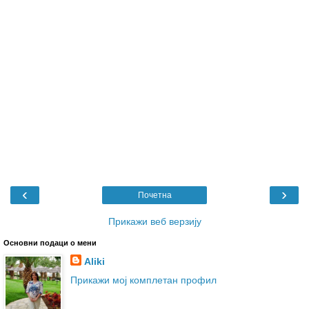
‹
›
Почетна
Прикажи веб верзију
Основни подаци о мени
Aliki
Прикажи мој комплетан профил