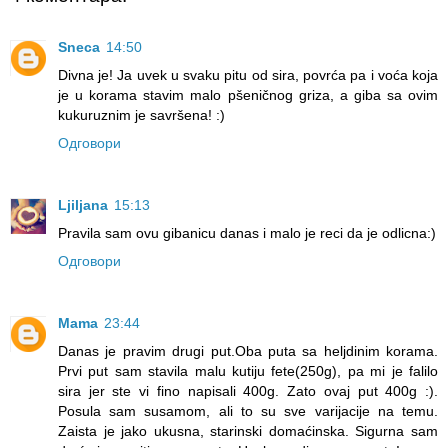
Sneca
14:50
Divna je! Ja uvek u svaku pitu od sira, povrća pa i voća koja
je u korama stavim malo pšeničnog griza, a giba sa ovim
kukuruznim je savršena! :)
Одговори
Ljiljana
15:13
Pravila sam ovu gibanicu danas i malo je reci da je odlicna:)
Одговори
Mama
23:44
Danas je pravim drugi put.Oba puta sa heljdinim korama.
Prvi put sam stavila malu kutiju fete(250g), pa mi je falilo
sira jer ste vi fino napisali 400g. Zato ovaj put 400g :).
Posula sam susamom, ali to su sve varijacije na temu.
Zaista je jako ukusna, starinski domaćinska. Sigurna sam