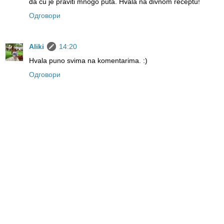
da ću je praviti mnogo puta. Hvala na divnom receptu!
Одговори
Aliki
14:20
Hvala puno svima na komentarima. :)
Одговори