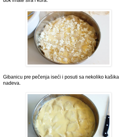
dok imate sira i kora.
Gibanicu pre pečenja iseći i posuti sa nekoliko kašika
nadeva.