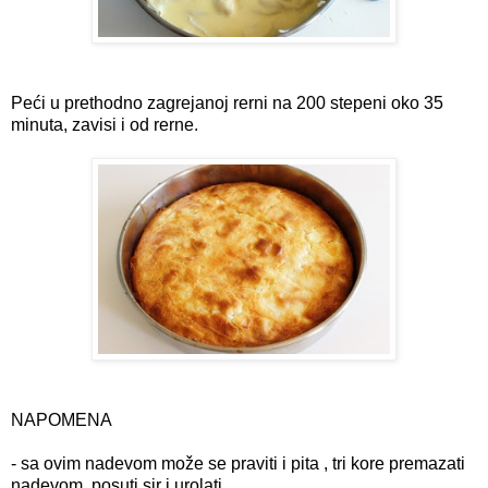
Peći u prethodno zagrejanoj rerni na 200 stepeni oko 35
minuta, zavisi i od rerne.
NAPOMENA
- sa ovim nadevom može se praviti i pita , tri kore premazati
nadevom, posuti sir i urolati.