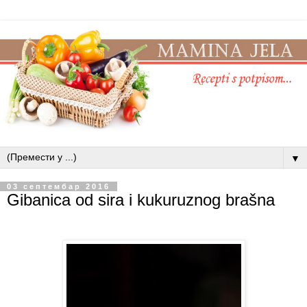
▼
03 септембар 2016
Gibanica od sira i kukuruznog brašna