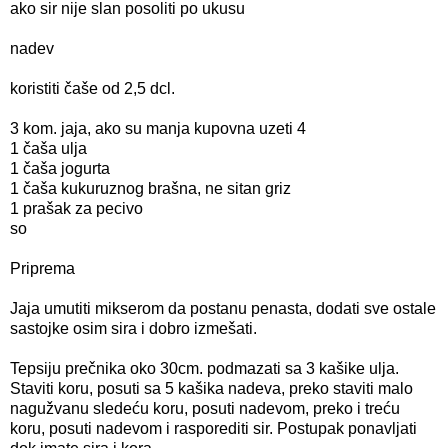
ako sir nije slan posoliti po ukusu
nadev
koristiti čaše od 2,5 dcl.
3 kom. jaja, ako su manja kupovna uzeti 4
1 čaša ulja
1 čaša jogurta
1 čaša kukuruznog brašna, ne sitan griz
1 prašak za pecivo
so
Priprema
Jaja umutiti mikserom da postanu penasta, dodati sve ostale
sastojke osim sira i dobro izmešati.
Tepsiju prečnika oko 30cm. podmazati sa 3 kašike ulja.
Staviti koru, posuti sa 5 kašika nadeva, preko staviti malo
nagužvanu sledeću koru, posuti nadevom, preko i treću
koru, posuti nadevom i rasporediti sir. Postupak ponavljati