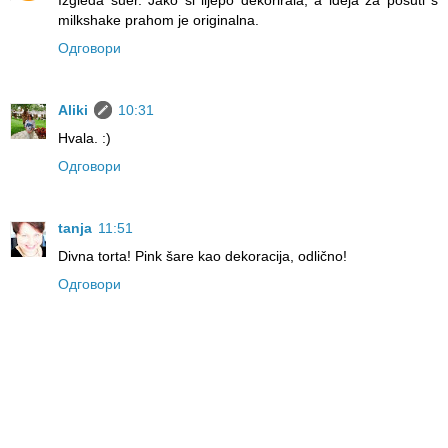
Izgleda suer. Jako si lijepo dekorirala, a ideja za posuti s
milkshake prahom je originalna.
Одговори
Aliki
10:31
Hvala. :)
Одговори
tanja
11:51
Divna torta! Pink šare kao dekoracija, odlično!
Одговори