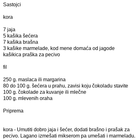
Sastojci
kora
7 jaja
5 kašika šećera
7 kašika brašna
3 kašike marmelade, kod mene domaća od jagode
kašikica praška za pecivo
fil
250 g. maslaca ili margarina
80 do 100 g. šećera u prahu, zavisi koju čokoladu stavite
100 g. čokolade za kuvanje ili mlečne
100 g. mlevenih oraha
Priprema
kora - Umutiti dobro jaja i šećer, dodati brašno i prašak za
pecivo. Lagano izmešati mikserom pa umešati i marmeladu.