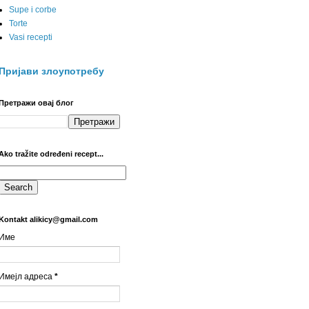
Supe i corbe
Torte
Vasi recepti
Пријави злоупотребу
Претражи овај блог
Ako tražite određeni recept...
Kontakt alikicy@gmail.com
Име
Имејл адреса
*