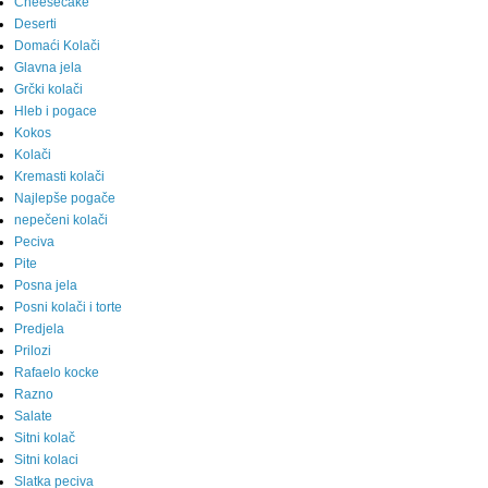
Cheesecake
Deserti
Domaći Kolači
Glavna jela
Grčki kolači
Hleb i pogace
Kokos
Kolači
Kremasti kolači
Najlepše pogače
nepečeni kolači
Peciva
Pite
Posna jela
Posni kolači i torte
Predjela
Prilozi
Rafaelo kocke
Razno
Salate
Sitni kolač
Sitni kolaci
Slatka peciva