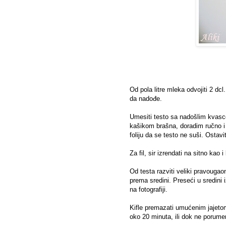
Od pola litre mleka odvojiti 2 dcl.
da nadođe.
Umesiti testo sa nadošlim kva
kašikom brašna, doradim ručno i 
foliju da se testo ne suši. Osta
Za fil, sir izrendati na sitno kao 
Od testa razviti veliki pravougao
prema sredini. Preseći u sredini 
na fotografiji.
Kifle premazati umućenim jajetom
oko 20 minuta, ili dok ne porumen