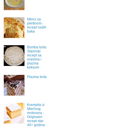
Mlinci sa
piletinom -
recept naših
baka
Bomba torta:
Starinski
recept sa
orasima i
plazma
keksom
Plazma torta
Krempita iz
Mlečnog
restorana -
Originalni
recept star
40+ godina