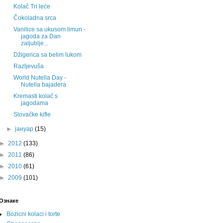
Kolač Tri leće
Čokoladna srca
Vanilice sa ukusom limun -
jagoda za Dan
zaljublje...
Džigerica sa belim lukom
Razljevuša
World Nutella Day -
Nutella bajadera
Kremasti kolač s
jagodama
Slovačke kifle
►
јануар
(15)
►
2012
(133)
►
2011
(86)
►
2010
(61)
►
2009
(101)
Ознаке
Bozicni kolaci i torte