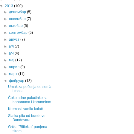
▼
2013
(100)
►
децембар
(5)
►
новембар
(7)
►
октобар
(5)
►
септембар
(5)
►
август
(7)
►
јул
(7)
►
јун
(4)
►
мај
(12)
►
април
(9)
►
март
(11)
▼
фебруар
(13)
Umak za pečenja od senfa
i meda
Čokoladne palačinke sa
bananama i karamelom
Kremasti vanila kolač
Slatka pita od bundeve -
Bundevara
Grčka "Biftekia" punjena
sirom