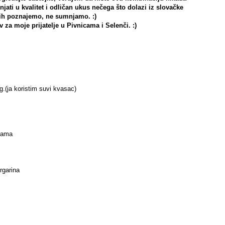
njati u kvalitet i odličan ukus nečega što dolazi iz slovačke
 ih poznajemo, ne sumnjamo. :)
v za moje prijatelje u Pivnicama i Selenči. :)
g.(ja koristim suvi kvasac)
sama
rgarina