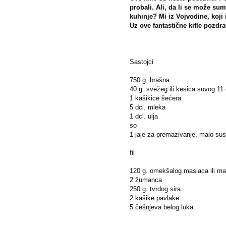
probali. Ali, da li se može sum
kuhinje? Mi iz Vojvodine, koji
Uz ove fantastične kifle pozdra
Sastojci
750 g. brašna
40 g. svežeg ili kesica suvog 11 
1 kašikice šećera
5 dcl. mleka
1 dcl. ulja
so
1 jaje za premazivanje, malo su
fil
120 g. omekšalog maslaca ili ma
2 žumanca
250 g. tvrdog sira
2 kašike pavlake
5 češnjeva belog luka