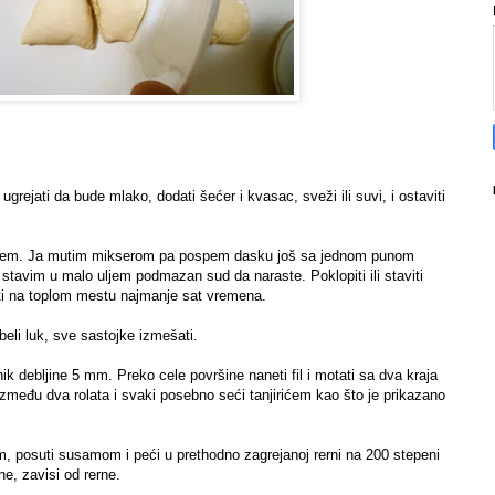
 ugrejati da bude mlako, dodati šećer i kvasac, sveži ili suvi, i ostaviti
scem. Ja mutim mikserom pa pospem dasku još sa jednom punom
stavim u malo uljem podmazan sud da naraste. Poklopiti ili staviti
viti na toplom mestu najmanje sat vremena.
i beli luk, sve sastojke izmešati.
nik debljine 5 mm. Preko cele površine naneti fil i motati sa dva kraja
između dva rolata i svaki posebno seći tanjirićem kao što je prikazano
, posuti susamom i peći u prethodno zagrejanoj rerni na 200 stepeni
e, zavisi od rerne.