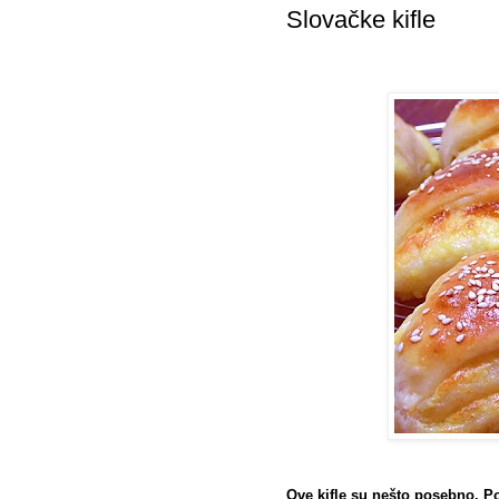
Slovačke kifle
Ove kifle su nešto posebno. P