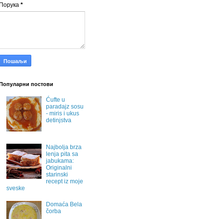
Порука
*
Популарни постови
Ćufte u
paradajz sosu
- miris i ukus
detinjstva
Najbolja brza
lenja pita sa
jabukama:
Originalni
starinski
recept iz moje
sveske
Domaća Bela
čorba