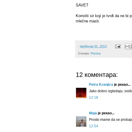
SAVET
Koristiti sir koji je tvrđi da ne 
mlečne masti.
-
фебруар 01, 2013
Ознаке:
Peciva
12 коментара:
Petra Kranjica
је рекао...
Jako dobro izgledaju, sviđ
12:18
Maja
је рекао...
Prosto mame da se probaju:
12:54