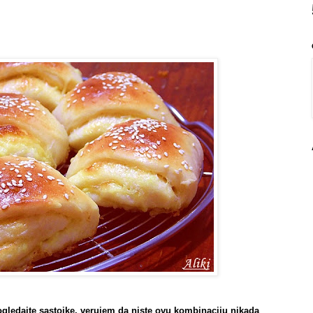
ogledajte sastojke, verujem da niste ovu kombinaciju nikada