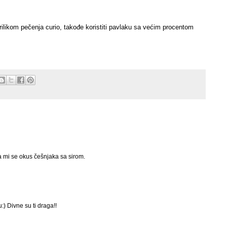
bi prilikom pečenja curio, takođe koristiti pavlaku sa većim procentom
a mi se okus češnjaka sa sirom.
) Divne su ti draga!!