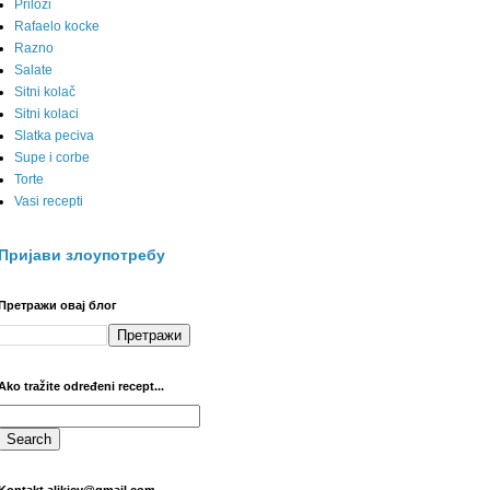
Prilozi
Rafaelo kocke
Razno
Salate
Sitni kolač
Sitni kolaci
Slatka peciva
Supe i corbe
Torte
Vasi recepti
Пријави злоупотребу
Претражи овај блог
Ako tražite određeni recept...
Kontakt alikicy@gmail.com