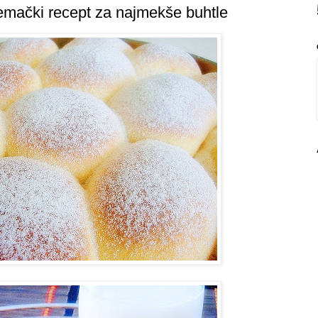
nemački recept za najmekše buhtle