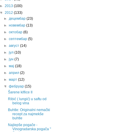
►
2013
(100)
▼
2012
(133)
►
децембар
(23)
►
новембар
(13)
►
октобар
(6)
►
септембар
(5)
►
август
(14)
►
јул
(10)
►
јун
(7)
►
мај
(18)
►
април
(2)
►
март
(12)
▼
фебруар
(15)
Šarene kiflice II
Ribić ( lungić) u saftu od
belog vina
Buhtle: Originalni nemački
recept za najmekše
buhtle
Najlepše pogače -
Vinogradarska pogača "