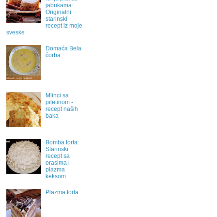
jabukama:
Originalni
starinski
recept iz moje
sveske
Domaća Bela
čorba
Mlinci sa
piletinom -
recept naših
baka
Bomba torta:
Starinski
recept sa
orasima i
plazma
keksom
Plazma torta