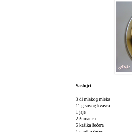
Sastojci
3 dl mlakog mleka
11 g suvog kvasca
1 jaje
2 žumanca
5 kašika šećera
1 vanilin šećer