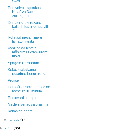
Sveti ...
Red velvet cupcakes -
Kolač za Dan
zaljubljenih
Domaći široki rezanci,
kako ih još niste pravili
:)
Rolat od mesa i sira u
lisnatom testu
Vanilice od testa s
lešnicima i krem sirom,
filova...
Špagete Carbonara
Kolač s jabukama
posebno lepog ukusa
Projice
Domaći karamel - dulce de
leche za 10 minuta
Restovani krompir
Medeni venac sa orasima
Kokos bajadera
►
јануар
(8)
►
2011
(86)