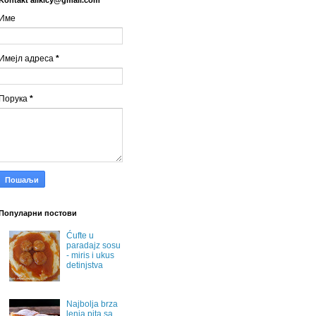
Име
Имејл адреса
*
Порука
*
Популарни постови
Ćufte u
paradajz sosu
- miris i ukus
detinjstva
Najbolja brza
lenja pita sa