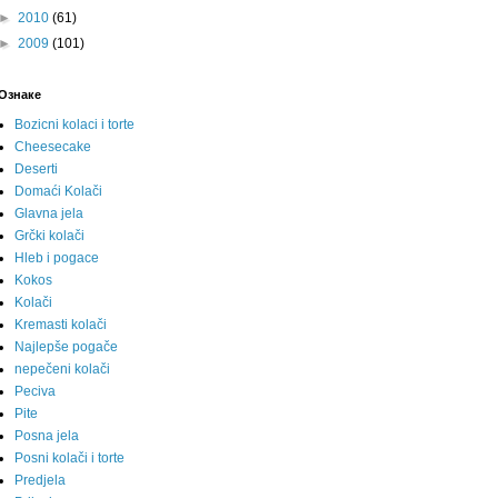
►
2010
(61)
►
2009
(101)
Ознаке
Bozicni kolaci i torte
Cheesecake
Deserti
Domaći Kolači
Glavna jela
Grčki kolači
Hleb i pogace
Kokos
Kolači
Kremasti kolači
Najlepše pogače
nepečeni kolači
Peciva
Pite
Posna jela
Posni kolači i torte
Predjela