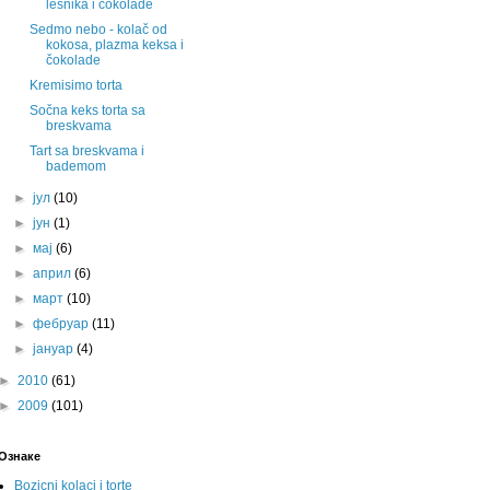
lešnika i čokolade
Sedmo nebo - kolač od
kokosa, plazma keksa i
čokolade
Kremisimo torta
Sočna keks torta sa
breskvama
Tart sa breskvama i
bademom
►
јул
(10)
►
јун
(1)
►
мај
(6)
►
април
(6)
►
март
(10)
►
фебруар
(11)
►
јануар
(4)
►
2010
(61)
►
2009
(101)
Ознаке
Bozicni kolaci i torte