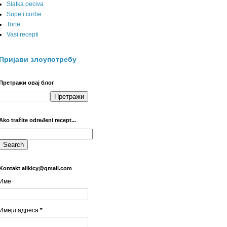
Slatka peciva
Supe i corbe
Torte
Vasi recepti
Пријави злоупотребу
Претражи овај блог
Ako tražite određeni recept...
Kontakt alikicy@gmail.com
Име
Имејл адреса
*