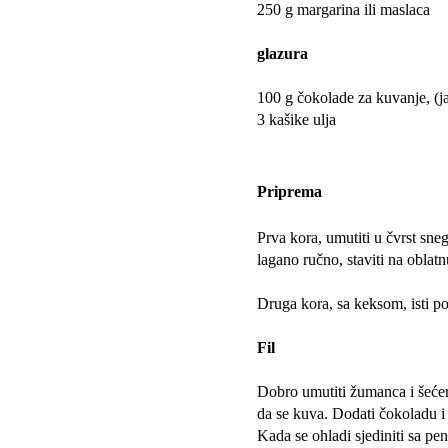
250 g margarina ili maslaca
glazura
100 g čokolade za kuvanje, (j
3 kašike ulja
Priprema
Prva kora, umutiti u čvrst sne
lagano ručno, staviti na oblatn
Druga kora, sa keksom, isti p
Fil
Dobro umutiti žumanca i šećer,
da se kuva. Dodati čokoladu i 
Kada se ohladi sjediniti sa 