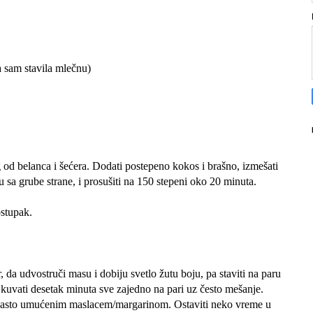
a sam stavila mlečnu)
g od belanca i šećera. Dodati postepeno kokos i brašno, izmešati
u sa grube strane, i prosušiti na 150 stepeni oko 20 minuta.
ostupak.
 da udvostruči masu i dobiju svetlo žutu boju, pa staviti na paru
kuvati desetak minuta sve zajedno na pari uz često mešanje.
penasto umućenim maslacem/margarinom. Ostaviti neko vreme u