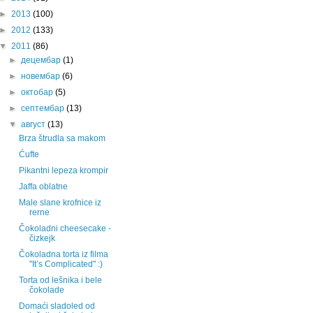
►
2013
(100)
►
2012
(133)
▼
2011
(86)
►
децембар
(1)
►
новембар
(6)
►
октобар
(5)
►
септембар
(13)
▼
август
(13)
Brza štrudla sa makom
Ćufte
Pikantni lepeza krompir
Jaffa oblatne
Male slane krofnice iz
rerne
Čokoladni cheesecake -
čizkejk
Čokoladna torta iz filma
"It’s Complicated" :)
Torta od lešnika i bele
čokolade
Domaći sladoled od