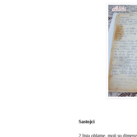
Sastojci
2 lista oblatne, moji su dimen