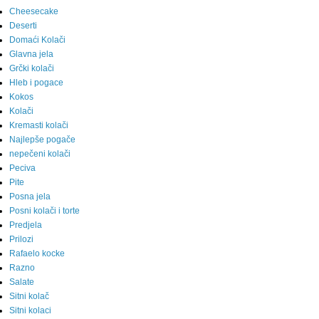
Cheesecake
Deserti
Domaći Kolači
Glavna jela
Grčki kolači
Hleb i pogace
Kokos
Kolači
Kremasti kolači
Najlepše pogače
nepečeni kolači
Peciva
Pite
Posna jela
Posni kolači i torte
Predjela
Prilozi
Rafaelo kocke
Razno
Salate
Sitni kolač
Sitni kolaci