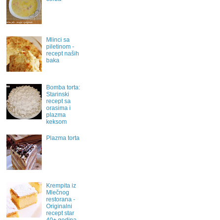
Mlinci sa
piletinom -
recept naših
baka
Bomba torta:
Starinski
recept sa
orasima i
plazma
keksom
Plazma torta
Krempita iz
Mlečnog
restorana -
Originalni
recept star
40+ godina