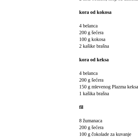
kora od kokosa
4 belanca
200 g šećera
100 g kokosa
2 kašike brašna
kora od keksa
4 belanca
200 g šećera
150 g mlevenog Plazma keks
1 kašika brašna
fil
8 žumanaca
200 g šećera
100 g čokolade za kuvanje