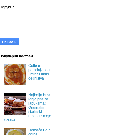
Порука
*
Популарни постови
Ćufte u
paradajz sosu
- miris i ukus
detinjstva
Najbolja brza
lenja pita sa
jabukama:
Originalni
starinski
recept iz moje
sveske
Domaća Bela
čorba