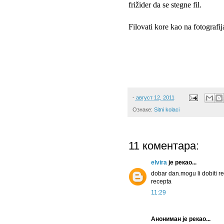
frižider da se stegne fil.
Filovati kore kao na fotografi
-
август 12, 2011
Ознаке:
Sitni kolaci
11 коментара:
elvira
је рекао...
dobar dan.mogu li dobiti r
recepta
11:29
Анониман је рекао...