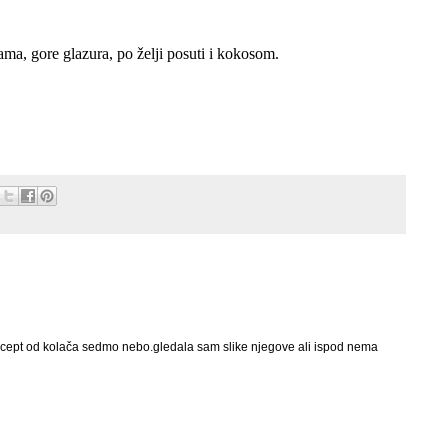
jama, gore glazura, po želji posuti i kokosom.
ecept od kolača sedmo nebo.gledala sam slike njegove ali ispod nema