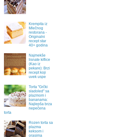
Krempita iz
Mlečnog
restorana -
Originalni
recept star
40+ godina
Najmekše
lisnate kiflice
(Kao iz
pekare): Brzi
recept koji
uvek uspe
Torta "Grčki
sladoled" sa
plazmom i
bananama:
Najlepša brza
nepečena
torta
Rozen torta sa
plazma
keksom i
orasima