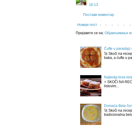
16:13
Постави коментар
Новији пост
Пријавите се на:
Објављивање ко
Ćufte u paradajz s
🚀 Skoči na recep
baka, a ćufte u pa
Najbolja brza len
⚡ SKOČI NA RECEP
listovim...
Domaća Bela čo
🚀 Skoči na recep
tradicionalna bela