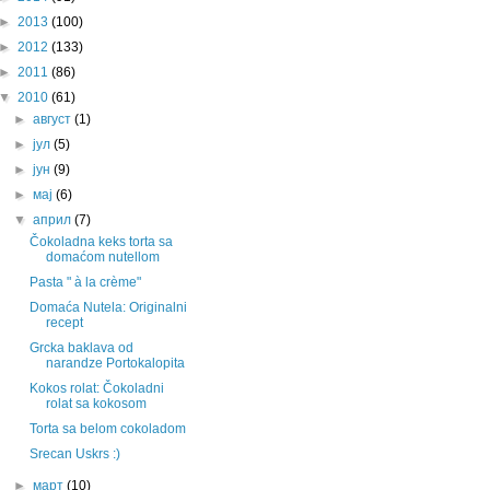
►
2013
(100)
►
2012
(133)
►
2011
(86)
▼
2010
(61)
►
август
(1)
►
јул
(5)
►
јун
(9)
►
мај
(6)
▼
април
(7)
Čokoladna keks torta sa
domaćom nutellom
Pasta " à la crème"
Domaća Nutela: Originalni
recept
Grcka baklava od
narandze Portokalopita
Kokos rolat: Čokoladni
rolat sa kokosom
Torta sa belom cokoladom
Srecan Uskrs :)
►
март
(10)