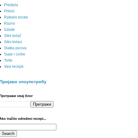
Predjela
Prilozi
Rafaelo kocke
Razno
Salate
Sitni kolač
Sitni kolaci
Slatka peciva
Supe i corbe
Torte
Vasi recepti
Пријави злоупотребу
Претражи овај блог
Ako tražite određeni recept...