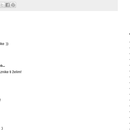
ke :))
о...
nike ti želim!
!
:)