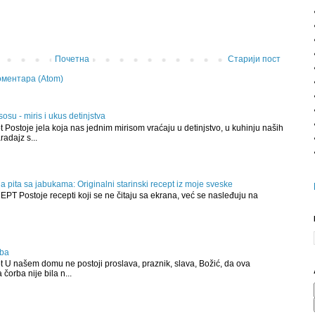
Почетна
Старији пост
ментара (Atom)
osu - miris i ukus detinjstva
t Postoje jela koja nas jednim mirisom vraćaju u detinjstvo, u kuhinju naših
radajz s...
ja pita sa jabukama: Originalni starinski recept iz moje sveske
T Postoje recepti koji se ne čitaju sa ekrana, već se nasleđuju na
rba
t U našem domu ne postoji proslava, praznik, slava, Božić, da ova
 čorba nije bila n...