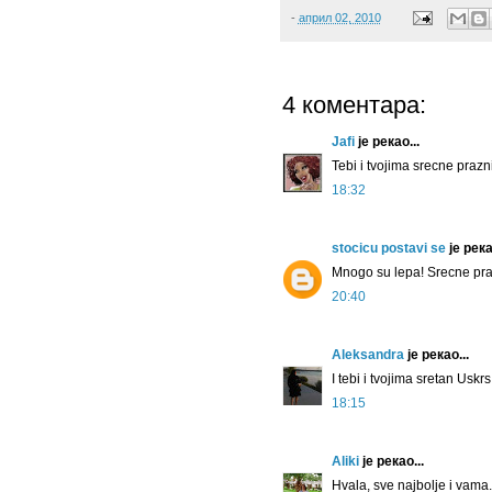
-
април 02, 2010
4 коментара:
Jafi
је рекао...
Tebi i tvojima srecne prazni
18:32
stocicu postavi se
је река
Mnogo su lepa! Srecne praz
20:40
Aleksandra
је рекао...
I tebi i tvojima sretan Uskrs
18:15
Aliki
је рекао...
Hvala, sve najbolje i vama. 