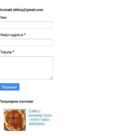
Kontakt alikicy@gmail.com
Име
Имејл адреса
*
Порука
*
Популарни постови
Ćufte u
paradajz sosu
- miris i ukus
detinjstva