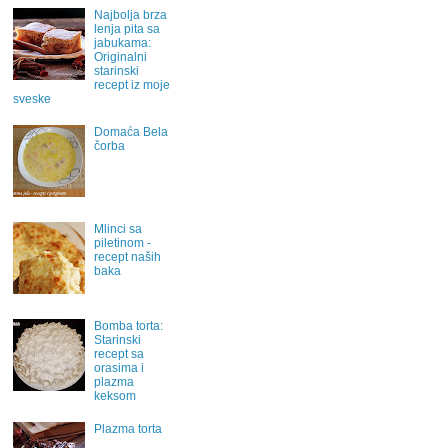
Najbolja brza
lenja pita sa
jabukama:
Originalni
starinski
recept iz moje
sveske
Domaća Bela
čorba
Mlinci sa
piletinom -
recept naših
baka
Bomba torta:
Starinski
recept sa
orasima i
plazma
keksom
Plazma torta