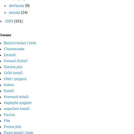
►
фебруар
(9)
►
јануар
(14)
►
2009
(101)
Ознаке
Bozicni kolaci i torte
Cheesecake
Deserti
Domaći Kolači
Glavna jela
Grčki kolači
Hleb i pogace
Kokos
Kolači
Kremasti kolači
Najlepše pogače
nepečeni kolači
Peciva
Pite
Posna jela
Posni kolači i torte