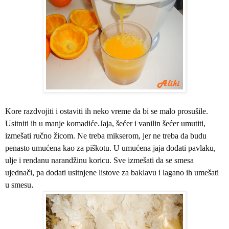
Kore razdvojiti i ostaviti ih neko vreme da bi se malo prosušile.
Usitniti ih u manje komadiće.Jaja, šećer i vanilin šećer umutiti,
izmešati ručno žicom. Ne treba mikserom, jer ne treba da budu
penasto umućena kao za piškotu. U umućena jaja dodati pavlaku,
ulje i rendanu narandžinu koricu. Sve izmešati da se smesa
ujednači, pa dodati usitnjene listove za baklavu i lagano ih umešati
u smesu
.