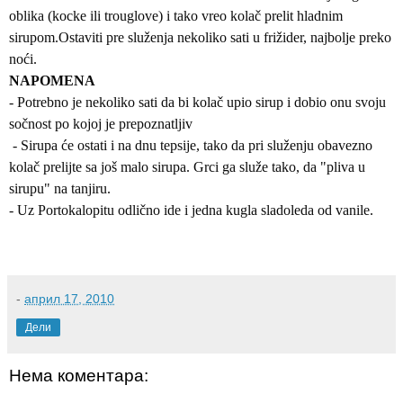
oblika (kocke ili trouglove) i tako vreo kolač prelit hladnim
sirupom.Ostaviti pre služenja nekoliko sati u frižider, najbolje preko
noći.
NAPOMENA
- Potrebno je nekoliko sati da bi kolač upio sirup i dobio onu svoju
sočnost po kojoj je prepoznatljiv
- Sirupa će ostati i na dnu tepsije, tako da pri služenju obavezno
kolač prelijte sa još malo sirupa. Grci ga služe tako, da "pliva u
sirupu" na tanjiru.
- Uz Portokalopitu odlično ide i jedna kugla sladoleda od vanile.
-
април 17, 2010
Дели
Нема коментара: