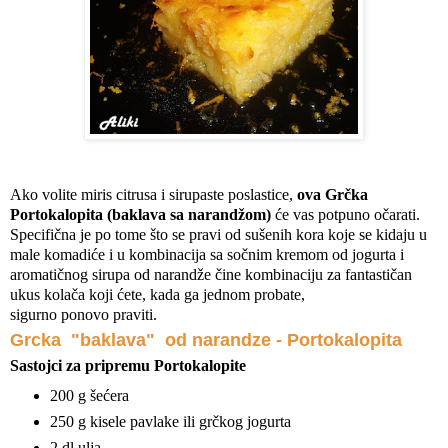
Ako volite miris citrusa i sirupaste poslastice,
ova Grčka
Portokalopita (baklava sa narandžom)
će vas potpuno očarati.
Specifična je po tome što se pravi od sušenih kora koje se kidaju u
male komadiće i u kombinacija sa sočnim kremom od jogurta i
aromatičnog sirupa od narandže čine kombinaciju za fantastičan
ukus kolača koji ćete, kada ga jednom probate,
sigurno ponovo praviti.
Grcka "baklava" od narandze - Portokalopita
Sastojci za pripremu Portokalopite
200 g šećera
250 g kisele pavlake ili grčkog jogurta
2 dl ulja