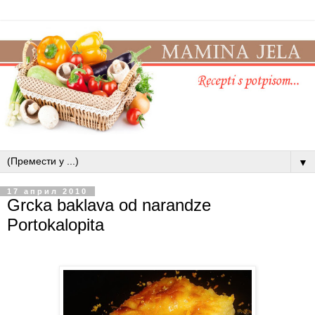
▼
17 април 2010
Grcka baklava od narandze
Portokalopita