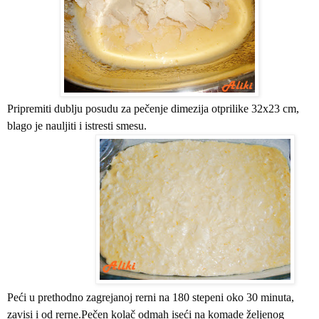
Pripremiti dublju posudu za pečenje dimezija otprilike 32x23 cm,
blago je nauljiti i istresti smesu.
Peći u prethodno zagrejanoj rerni na 180 stepeni oko 30 minuta,
zavisi i od rerne.Pečen kolač odmah iseći na komade željenog