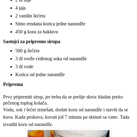
4 jaja
2 vanilin šećera
Sitno rendana korica jedne narandže
450 g kora za baklavu
Sastojci za pripremu sirupa
500 g šećera
3 dl sveže ceđenog soka od narandže
3 dl vode
Korica od jedne narandže
Priprema
Prvo pripremiti sirup, jer treba da se prelije skroz hladan preko
pečenog toplog kolača.
Vodu, sok i šećer izmešati, dodati koru od narandže i staviti da se
kuva. Kada prokuva, kuvati još 7 minuta pa skinuti sa vatre. Tada
izvaditi koru od narandže.