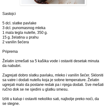
Sastojci
5 dcl. slatke pavlake
3 dcl. punomasnog mleka
1 mala tegla nutelle, 350 g.
15 g. želatina u prahu
2 vanilin šećera
Priprema
Želatin izmešati sa 5 kašika vode i ostaviti desetak minuta
da nabubri.
Zagrejati dobro slatku pavlaku, mleko i vanilin šećer. Skloniti
sa vatre i dodati nutellu koja je sobne temperature. Želatin
ugrejati malo da postane redak pa i njega dodati. Sve mešati
ručno dok se ne sjedini u glatku smesu.
Izliti u kalup i ostaviti nekoliko sati, najbolje preko noći, da
se stegne.