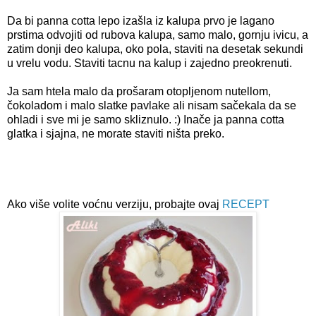
Da bi panna cotta lepo izašla iz kalupa prvo je lagano
prstima odvojiti od rubova kalupa, samo malo, gornju ivicu, a
zatim donji deo kalupa, oko pola, staviti na desetak sekundi
u vrelu vodu. Staviti tacnu na kalup i zajedno preokrenuti.
Ja sam htela malo da prošaram otopljenom nutellom,
čokoladom i malo slatke pavlake ali nisam sačekala da se
ohladi i sve mi je samo skliznulo. :) Inače ja panna cotta
glatka i sjajna, ne morate staviti ništa preko.
Ako više volite voćnu verziju, probajte ovaj
RECEPT