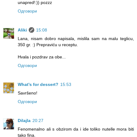
unapred!:)) pozzz
Одговори
Aliki
15:08
Lana, nisam dobro napisala, mislila sam na malu teglicu,
350 gr. :) Prepraviću u receptu.
Hvala i pozdrav za obe...
Одговори
What's for dessert?
15:53
Savršeno!
Одговори
Dilajla
20:27
Fenomenalno ali s obzirom da i ide toliko nutelle mora biti
tako fina.