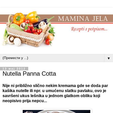
▼
13 мај 2012
Nutella Panna Cotta
Nije ni približno slično nekim kremama gde se doda par
kašika nutelle ili npr. u umućenu slatku pavlaku, ovo je
savršeni ukus lešnika u jednom glatkom obliku koji
neopisivo prija nepcu...