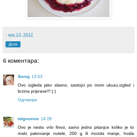
-
мај 13, 2012
Дели
6 коментара:
Sonaj
13:53
Ovo izgleda jako slasno, sastojci po mom ukusu,izgled i
brzina priprave!!!:):)
Одговори
mignonne
14:28
Ovo je nesto vrlo finoo, samo jedno pitanjce koliko je to
malo pakovanje nutele, 200 g ili mozda manje, hvala