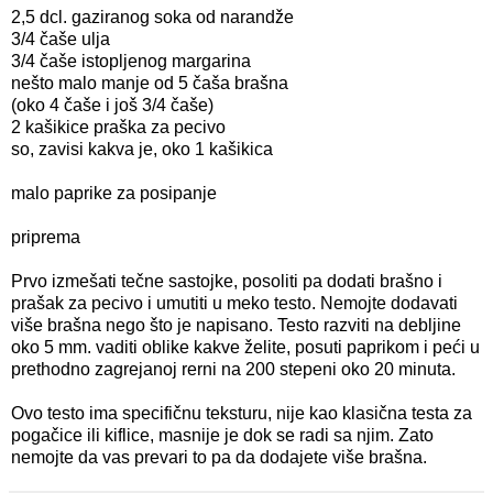
2,5 dcl. gaziranog soka od narandže
3/4 čaše ulja
3/4 čaše istopljenog margarina
nešto malo manje od 5 čaša brašna
(oko 4 čaše i još 3/4 čaše)
2 kašikice praška za pecivo
so, zavisi kakva je, oko 1 kašikica
malo paprike za posipanje
priprema
Prvo izmešati tečne sastojke, posoliti pa dodati brašno i
prašak za pecivo i umutiti u meko testo. Nemojte dodavati
više brašna nego što je napisano. Testo razviti na debljine
oko 5 mm. vaditi oblike kakve želite, posuti paprikom i peći u
prethodno zagrejanoj rerni na 200 stepeni oko 20 minuta.
Ovo testo ima specifičnu teksturu, nije kao klasična testa za
pogačice ili kiflice, masnije je dok se radi sa njim. Zato
nemojte da vas prevari to pa da dodajete više brašna.