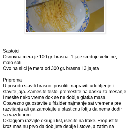
Sastojci
Osnovna mera je 100 gr. brasna, 1 jaje srednje velicine,
malo soli
Ovo na slici je mera od 300 gr. brasna i 3 jajeta
Priprema
U posudu staviti brasno, posoliti, napraviti udubljenje i
stavite jaja. Zamesite testo, premestite na dasku za mesanje
i mesite neko vreme dok se ne dobije glatka masa.
Obavezno ga ostavite u frizider najmanje sat vremena pre
razvijanja ali ga zamotajte u plasticnu foliju da nema dodir
sa vazduhom.
Oklagijom razvijte okrugli list, isecite na trake. Propustite
kroz masinu prvo da dobijete deblje listove, a zatim na