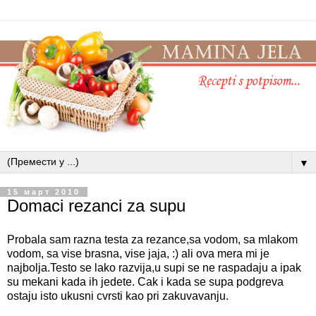
▼
15 март 2010
Domaci rezanci za supu
Probala sam razna testa za rezance,sa vodom, sa mlakom
vodom, sa vise brasna, vise jaja, :) ali ova mera mi je
najbolja.Testo se lako razvija,u supi se ne raspadaju a ipak
su mekani kada ih jedete. Cak i kada se supa podgreva
ostaju isto ukusni cvrsti kao pri zakuvavanju.