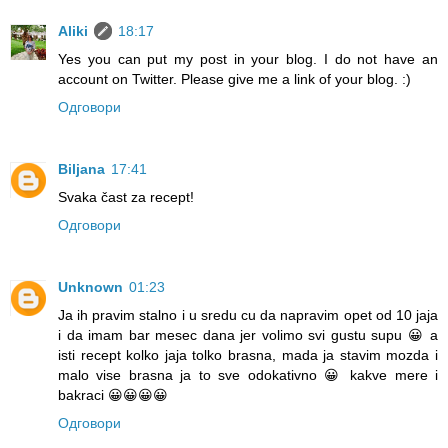
Aliki
18:17
Yes you can put my post in your blog. I do not have an
account on Twitter. Please give me a link of your blog. :)
Одговори
Biljana
17:41
Svaka čast za recept!
Одговори
Unknown
01:23
Ja ih pravim stalno i u sredu cu da napravim opet od 10 jaja
i da imam bar mesec dana jer volimo svi gustu supu 😀 a
isti recept kolko jaja tolko brasna, mada ja stavim mozda i
malo vise brasna ja to sve odokativno 😀 kakve mere i
bakraci 😀😀😀😀
Одговори