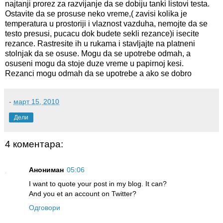
najtanji prorez za razvijanje da se dobiju tanki listovi testa.
Ostavite da se prosuse neko vreme,( zavisi kolika je
temperatura u prostoriji i vlaznost vazduha, nemojte da se
testo presusi, pucacu dok budete sekli rezance)i isecite
rezance. Rastresite ih u rukama i stavljajte na platneni
stolnjak da se osuse. Mogu da se upotrebe odmah, a
osuseni mogu da stoje duze vreme u papirnoj kesi.
Rezanci mogu odmah da se upotrebe a ako se dobro
-
март 15, 2010
Дели
4 коментара:
Анониман
05:06
I want to quote your post in my blog. It can?
And you et an account on Twitter?
Одговори