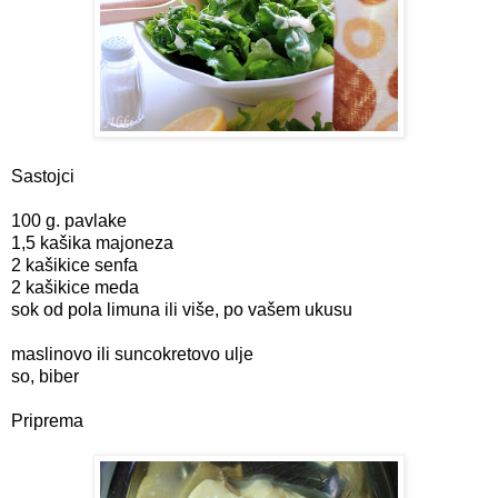
Sastojci
100 g. pavlake
1,5 kašika majoneza
2 kašikice senfa
2 kašikice meda
sok od pola limuna ili više, po vašem ukusu
maslinovo ili suncokretovo ulje
so, biber
Priprema