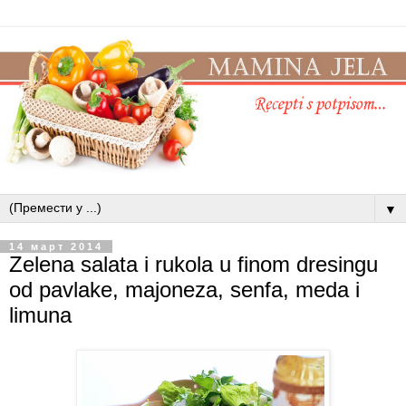
▼
14 март 2014
Zelena salata i rukola u finom dresingu
od pavlake, majoneza, senfa, meda i
limuna