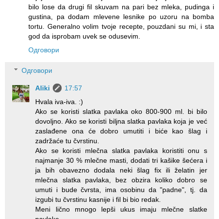
bilo lose da drugi fil skuvam na pari bez mleka, pudinga i
gustina, pa dodam mlevene lesnike po uzoru na bomba
tortu. Generalno volim tvoje recepte, pouzdani su mi, i sta
god da isprobam uvek se odusevim.
Одговори
Одговори
Aliki
17:57
Hvala iva-iva. :)
Ako se koristi slatka pavlaka oko 800-900 ml. bi bilo
dovoljno. Ako se koristi biljna slatka pavlaka koja je već
zaslađene ona će dobro umutiti i biće kao šlag i
zadržaće tu čvrstinu.
Ako se koristi mlečna slatka pavlaka koristiti onu s
najmanje 30 % mlečne masti, dodati tri kašike šećera i
ja bih obavezno dodala neki šlag fix ili želatin jer
mlečna slatka pavlaka, bez obzira koliko dobro se
umuti i bude čvrsta, ima osobinu da "padne", tj. da
izgubi tu čvrstinu kasnije i fil bi bio redak.
Meni lično mnogo lepši ukus imaju mlečne slatke