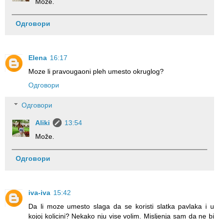
Može.
Одговори
Elena
16:17
Moze li pravougaoni pleh umesto okruglog?
Одговори
Одговори
Aliki
13:54
Može.
Одговори
iva-iva
15:42
Da li moze umesto slaga da se koristi slatka pavlaka i u
kojoj kolicini? Nekako nju vise volim. Misljenja sam da ne bi