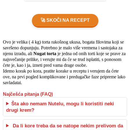
🚀 SKOČI NA RECEPT
Ovo je velika ( 4 kg) torta rakošnog ukusa, bogata filovima koji se
savršeno dopunjuju. Potrebno je malo više vremena i sastojaka za
njenu izradu, ali
Nugat torta
je jedna od onih torti koje se prave za
najsvečanije prilike, i verujte mi da će se trud isplatiti, s ponosom
ćete je, kao i ja, izneti pred vama drage osobe.
Idemo korak po kora, pratite korake u receptu i verujem da ćete
ove, na prvi pogled komplikovane i predugačke faze pripreme lako
savladatai.
Najčešća pitanja (FAQ)
Šta ako nemam Nutelu, mogu li koristiti neki
drugi krem?
Da li kore treba da se natope nekim prelivom da