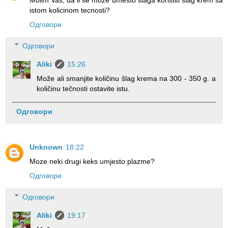
Molim Vas, da li se moze umesto slaga koristiti slag krem sa
istom kolicinom tecnosti?
Одговори
Одговори
Aliki
15:26
Može ali smanjite količinu šlag krema na 300 - 350 g. a
količinu tečnosti ostavite istu.
Одговори
Unknown
18:22
Moze neki drugi keks umjesto plazme?
Одговори
Одговори
Aliki
19:17