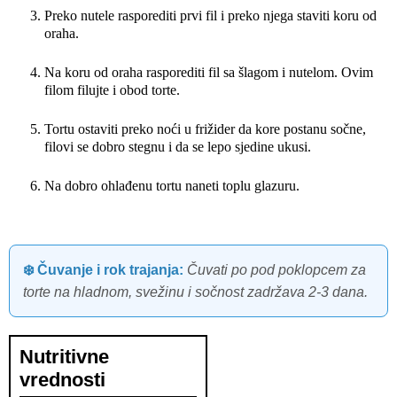
Preko nutele rasporediti prvi fil i preko njega staviti koru od
oraha.
Na koru od oraha rasporediti fil sa šlagom i nutelom. Ovim
filom filujte i obod torte.
Tortu ostaviti preko noći u frižider da kore postanu sočne,
filovi se dobro stegnu i da se lepo sjedine ukusi.
Na dobro ohlađenu tortu naneti toplu glazuru.
❄️ Čuvanje i rok trajanja:
Čuvati po pod poklopcem za
torte na hladnom, svežinu i sočnost zadržava 2-3 dana.
Nutritivne
vrednosti