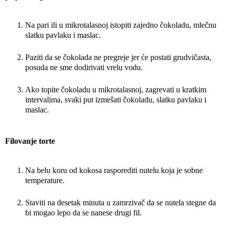
Na pari ili u mikrotalasnoj istopiti zajedno čokoladu, mlečnu
slatku pavlaku i maslac.
Paziti da se čokolada ne pregreje jer će postati grudvičasta,
posuda ne sme dodirivati vrelu vodu.
Ako topite čokoladu u mikrotalasnoj, zagrevati u kratkim
intervalima, svaki put izmešati čokoladu, slatku pavlaku i
maslac.
Filovanje torte
Na belu koru od kokosa rasporediti nutelu koja je sobne
temperature.
Staviti na desetak minuta u zamrzivač da se nutela stegne da
bi mogao lepo da se nanese drugi fil.