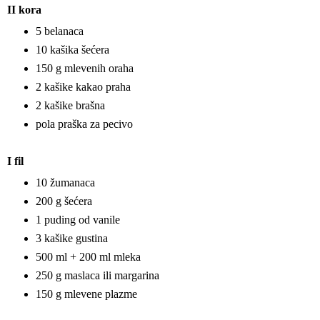
II kora
5 belanaca
10 kašika šećera
150 g mlevenih oraha
2 kašike kakao praha
2 kašike brašna
pola praška za pecivo
I fil
10 žumanaca
200 g šećera
1 puding od vanile
3 kašike gustina
500 ml + 200 ml mleka
250 g maslaca ili margarina
150 g mlevene plazme