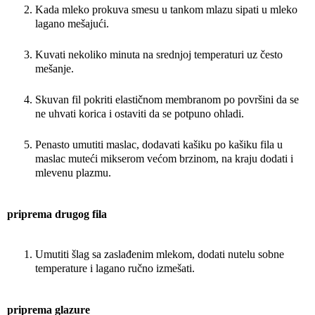
Kada mleko prokuva smesu u tankom mlazu sipati u mleko
lagano mešajući.
Kuvati nekoliko minuta na srednjoj temperaturi uz često
mešanje.
Skuvan fil pokriti elastičnom membranom po površini da se
ne uhvati korica i ostaviti da se potpuno ohladi.
Penasto umutiti maslac, dodavati kašiku po kašiku fila u
maslac muteći mikserom većom brzinom, na kraju dodati i
mlevenu plazmu.
priprema drugog fila
Umutiti šlag sa zaslađenim mlekom, dodati nutelu sobne
temperature i lagano ručno izmešati.
priprema glazure