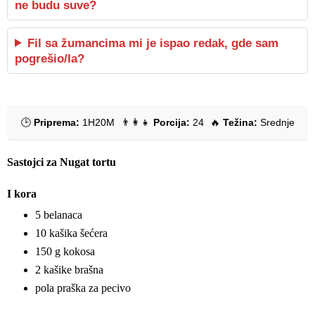
ne budu suve?
Fil sa žumancima mi je ispao redak, gde sam
pogrešio/la?
🕒
Priprema:
1H20M
👨‍👩‍👧
Porcija:
24
🔥
Težina:
Srednje
Sastojci za Nugat tortu
I kora
5 belanaca
10 kašika šećera
150 g kokosa
2 kašike brašna
pola praška za pecivo