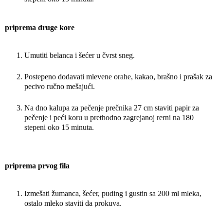
priprema druge kore
Umutiti belanca i šećer u čvrst sneg.
Postepeno dodavati mlevene orahe, kakao, brašno i prašak za
pecivo ručno mešajući.
Na dno kalupa za pečenje prečnika 27 cm staviti papir za
pečenje i peći koru u prethodno zagrejanoj rerni na 180
stepeni oko 15 minuta.
priprema prvog fila
Izmešati žumanca, šećer, puding i gustin sa 200 ml mleka,
ostalo mleko staviti da prokuva.