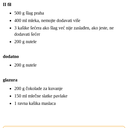
II fil
500 g šlag praha
400 ml mleka, nemojte dodavati više
3 kašike šećera ako šlag već nije zaslađen, ako jeste, ne
dodavati šećer
200 g nutele
dodatno
200 g nutele
glazura
200 g čokolade za kuvanje
150 ml mlečne slatke pavlake
1 ravna kašika maslaca