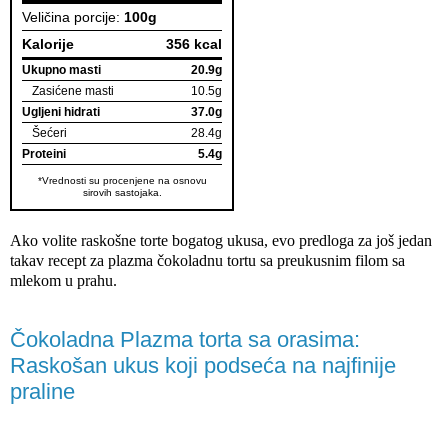
Veličina porcije:
100g
Kalorije
356 kcal
Ukupno masti
20.9g
Zasićene masti
10.5g
Ugljeni hidrati
37.0g
Šećeri
28.4g
Proteini
5.4g
*Vrednosti su procenjene na osnovu
sirovih sastojaka.
Ako volite raskošne torte bogatog ukusa, evo predloga za još jedan
takav recept za plazma čokoladnu tortu sa preukusnim filom sa
mlekom u prahu.
Čokoladna Plazma torta sa orasima:
Raskošan ukus koji podseća na najfinije
praline