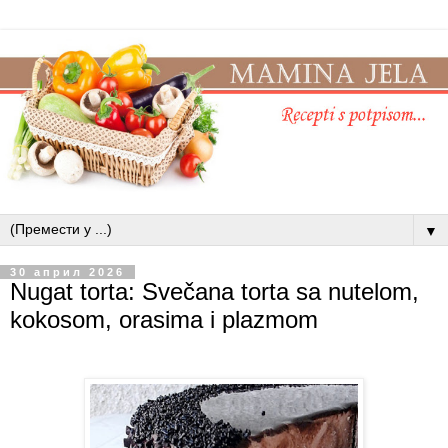
▼
30 април 2026
Nugat torta: Svečana torta sa nutelom,
kokosom, orasima i plazmom