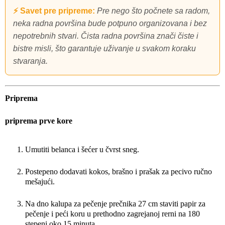
⚡ Savet pre pripreme:
Pre nego što počnete sa radom,
neka radna površina bude potpuno organizovana i bez
nepotrebnih stvari. Čista radna površina znači čiste i
bistre misli, što garantuje uživanje u svakom koraku
stvaranja.
Priprema
priprema prve kore
Umutiti belanca i šećer u čvrst sneg.
Postepeno dodavati kokos, brašno i prašak za pecivo ručno
mešajući.
Na dno kalupa za pečenje prečnika 27 cm staviti papir za
pečenje i peći koru u prethodno zagrejanoj rerni na 180
stepeni oko 15 minuta.