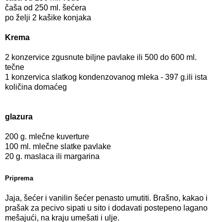
čaša od 250 ml. šećera
po želji 2 kašike konjaka
Krema
2 konzervice zgusnute biljne pavlake ili 500 do 600 ml.
tečne
1 konzervica slatkog kondenzovanog mleka - 397 g.ili ista
količina domaćeg
glazura
2
00 g. mlečne kuverture
100 ml. mlečne slatke pavlake
20 g. maslaca ili margarina
Priprema
Jaja, šećer i vanilin šećer penasto umutiti. Brašno, kakao i
prašak za pecivo sipati u sito i dodavati postepeno lagano
mešajući, na kraju umešati i ulje.