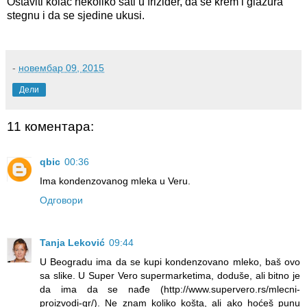
Ostaviti kolač nekoliko sati u frižider, da se krem i glazura
stegnu i da se sjedine ukusi.
-
новембар 09, 2015
Дели
11 коментара:
qbic
00:36
Ima kondenzovanog mleka u Veru.
Одговори
Tanja Leković
09:44
U Beogradu ima da se kupi kondenzovano mleko, baš ovo
sa slike. U Super Vero supermarketima, doduše, ali bitno je
da ima da se nađe (http://www.supervero.rs/mlecni-
proizvodi-gr/). Ne znam koliko košta, ali ako hoćeš punu