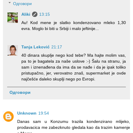
Одговори
Aliki
13:15
Au! Kod mene je slatko kondenzovano mleko 1,30
evra. Moglo bi biti u Srbiji i malo jeftinije...
Tanja Leković
21:17
40 dinara skuplje nego kod tebe? Ma hajte molim vas,
pa to je bagatela za naše uslove :-) Šalu na stranu, ja
sam i iznenađena da ima da se nađe i da je ipak toliko
pristupačno, jer, verovatno znaš, supermarket je ovde
najčešće daleko skuplji nego po Evropi.
Одговори
Unknown
19:54
Danas sam u Konzumu trazila kondenzirano mlijeko,
prodavacica me zabezknuto gledala kao da trazim kamenje