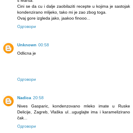
s Marsa.
Cini se da cu i dalje zaobilaziti recepte u kojima je sastojak
kondenzirano mlijeko, tako mi je zao zbog toga.
Ovaj gore izgleda jako, jaakoo finooo...
Одговори
Unknown
00:58
Odlicna je
Одговори
Nadica
20:58
Nives Gasparic, kondenzovano mleko imate u Ruske
Delicije, Zagreb, Vlaška ul...uguglajte ima i karamelizirano
čak...
Одговори