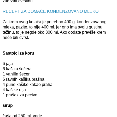
zadržati čvrstinu.
RECEPT ZA DOMAĆE KONDENZOVANO MLEKO
Za krem ovog kolača je potrebno 400 g. kondenzovanog
mleka, pazite, to nije 400 ml. jer ono ima svoju gustinu i
težinu, to je negde oko 300 ml. Ako dodate previše krem
neće biti čvrst.
Sastojci za koru
6 jaja
6 kašika šećera
1 vanilin šećer
6 ravnih kašika brašna
4 pune kašike kakao praha
4 kašike ulja
1 prašak za pecivo
sirup
čaša od 250 ml. vode