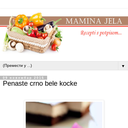
▼
09 новембар 2015
Penaste crno bele kocke