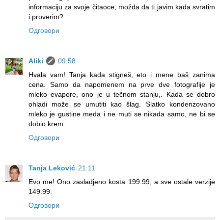
informaciju za svoje čitaoce, možda da ti javim kada svratim
i proverim?
Одговори
Aliki
09:58
Hvala vam! Tanja kada stigneš, eto i mene baš zanima
cena. Samo da napomenem na prve dve fotografije je
mleko evapore, ono je u tečnom stanju,. Kada se dobro
ohladi može se umutiti kao šlag. Slatko kondenzovano
mleko je gustine meda i ne muti se nikada samo, ne bi se
dobio krem.
Одговори
Tanja Leković
21:11
Evo me! Ono zasladjeno kosta 199.99, a sve ostale verzije
149.99.
Одговори