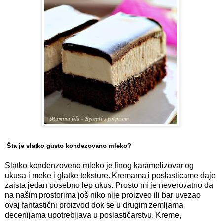
Šta je slatko gusto kondezovano mleko?
Slatko kondenzoveno mleko je finog karamelizovanog
ukusa i meke i glatke teksture. Kremama i poslasticame daje
zaista jedan posebno lep ukus. Prosto mi je neverovatno da
na našim prostorima još niko nije proizveo ili bar uvezao
ovaj fantastični proizvod dok se u drugim zemljama
decenijama upotrebljava u poslastičarstvu. Kreme,