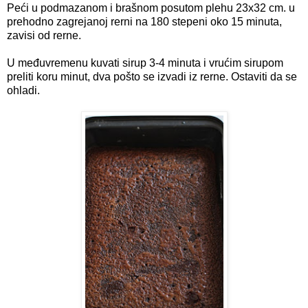
Peći u podmazanom i brašnom posutom plehu 23x32 cm. u
prehodno zagrejanoj rerni na 180 stepeni oko 15 minuta,
zavisi od rerne.
U međuvremenu kuvati sirup 3-4 minuta i vrućim sirupom
preliti koru minut, dva pošto se izvadi iz rerne. Ostaviti da se
ohladi.