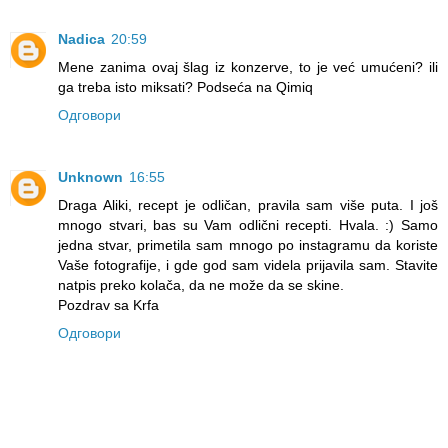
Nadica
20:59
Mene zanima ovaj šlag iz konzerve, to je već umućeni? ili
ga treba isto miksati? Podseća na Qimiq
Одговори
Unknown
16:55
Draga Aliki, recept je odličan, pravila sam više puta. I još
mnogo stvari, bas su Vam odlični recepti. Hvala. :) Samo
jedna stvar, primetila sam mnogo po instagramu da koriste
Vaše fotografije, i gde god sam videla prijavila sam. Stavite
natpis preko kolača, da ne može da se skine.
Pozdrav sa Krfa
Одговори