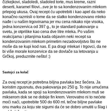
čizkejkovi, sladoledi, sladoled torte, mus kreme, razni
deserti, karamel filovi...sve je to sa kondenzovanim mlekom
prlepog ukusa. Ovaj recept ću upotrebiti i kao apel da neko
konačno razmisli o tome da se slatko kondenzovano mleko
nađe i u našim trgovinama jer mu cena nikako nije visoka,
jedna konzervica od 397 g., to je standard pakovanje u
svetu, je otprilike kao cena dve litre mleka. Po vašim
reakcijama i pitanjima kada objavim neki recept sa
kondenzovanim mlekom primetim nezadovoljstvo što ne
moše da se kupi kod nas. E pa dragi mlekari i trgovci, da ne
bi više morale konzervice da se dovlače sa letovanja u
Grčkoj, preduzmite nešto! :)
Sastojci za kolač
Za ovaj recept je potrebna biljna pavlaka bez šećera. Ja
koristim zgusnutu, dva pakovanja po 250 g. To nije umućena
pavlaka, kada se spoji sa kondenzovanim mlekom muti se
mikserom dok se ne dobije fin krem. Verovatno ni to nećete
moći naći, upotrebite 500 do 600 ml. tečne biljne pavlake
onu marku za koju ste sigurni da će se dobro umutiti u šlag i