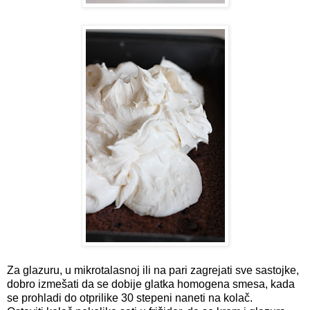
Za glazuru, u mikrotalasnoj ili na pari zagrejati sve sastojke,
dobro izmešati da se dobije glatka homogena smesa, kada
se prohladi do otprilike 30 stepeni naneti na kolač.