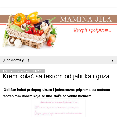
▼
16 септембар 2023
Krem kolač sa testom od jabuka i griza
Odličan kolač prelepog ukusa i jednostavne pripreme, sa sočnom
rastresitom korom koja se fino slaže sa vanila kremom